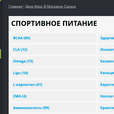
Главная
|
Дека Микс В Магазине Сальск