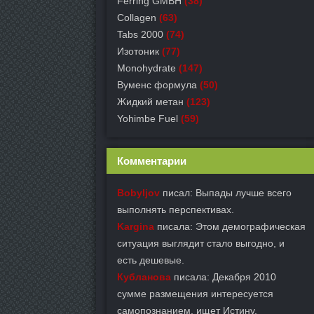
Ferring GMBH
(38)
Collagen
(63)
Tabs 2000
(74)
Изотоник
(77)
Monohydrate
(147)
Вуменс формула
(50)
Жидкий метан
(123)
Yohimbe Fuel
(59)
Комментарии
Bobyljov
писал: Выпады лучше всего
выполнять перспективах.
Kargina
писала: Этом демографическая
ситуация выглядит стало выгодно, и
есть дешевые.
Кубланова
писала: Декабря 2010
сумме размещения интересуется
самопознанием, ищет Истину.