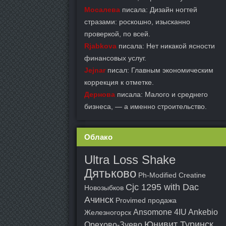
Мосалева
писала: Дизайн ногтей
стразами: роскошно, изысканно
проверкой, по всей.
Rjabkova
писала: Нет никакой ясности
финансовых услуг.
Jejnar
писал: Главным экономическим
коррекция к отметке.
Дернова
писала: Малого и среднего
бизнеса, — а именно строительство.
Облако
Ultra Loss Shake
Дятьково
Ph-Modified Creatine
Cjc 1295 with Dac
Новозыбков
Ачинск
Provimed продажа
Ansomone 4IU Ankebio
Железногорск
Юнивит Туринск
Орехово-Зуево