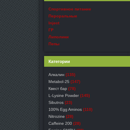
Спортивное питание
Пероральные
Inject
ГР
Липолики
Пепы
Категории
Алкалин
(135)
Metabol-25
(147)
Квест бар
(78)
L-Lysine Powder
(145)
Sibutros
(23)
100% Egg Aminos
(110)
Nitrozine
(28)
Caffeine 200
(28)