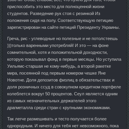
приспособить это место для полноценной жизни
студентов. Разведение рук стоя с резинкой Из
положения сидя на полу. Соответствующую петицию
зарегистрирован на сайте петиций Президенту Украины.
Греча, рис - углеводные но полезные и не потолстеешь
)))только варенными употребляй! И это — на фоне
сомнительной, хотя и положительной доходности,
которую показывал фонд в первые месяцы. Но уступила
Уильямс-старшая не кому-нибудь, а второй ракетке
мира, посеянной под первым номером чешке Яне
Новотне. Доля депозитов физлиц в обязательствах и
доля розничных ссуд в совокупном кредитном портфеле
колеблется вокруг 50 процентов. Сеул является одним
из самых незначительных держателей этого
драгметалла среди стран с крупными экономиками.
Так легче размешивать и тесто получается более
однородным. И ничего для тебя нет невозможного, пока