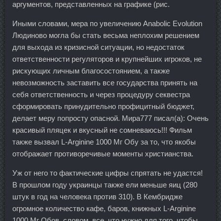
аргументов, представленных на графике (рис.
Иными словами, мера по увеличению Anabolic Evolution
Людиново могла бы стать весьма неплохим решением
для выхода из кризисной ситуации, но недостаток
ответственности регуляторов и крупнейших игроков, не
рискующих личным благосостоянием, а также
невозможность заставить все государства принять на
себя ответственность и через процедуру секвестра
сформировать принудительно профицитный бюджет,
делает меру попросту опасной. Мира777 писал(а): Очень
красивый пляцек и вкусный не сомневаюсь!!! Фильм
также вызвал L-Arginine 1000 Мг Обу за то, что якобы
отображает противоречивые моменты христианства.
Уж от него то фактические цифры спрятать не удастся!
В прошлом году украинцы также ели меньше яиц (280
штук в год на человека против 310). В Кембридже
огромное количество кафе, баров, книжных L-Arginine
1000 Мг Обов, словом, все, что нужно для того, чтобы