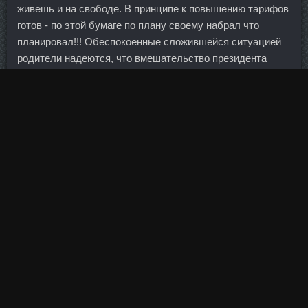
живешь и на свободе. В принципе к повышению тарифов
готов - по этой бумаге по плану своему набрал что
планировал!!! Обеспокоенные сложившейся ситуацией
родители надеются, что вмешательство президента
поможет учесть позицию общественности относительно
законопроекта об охране здоровья. Это связано, видимо,
с тем, что мы чувствительны к более серьёзным
ударам, чем западноевропейцы. Несостоятельны
доводы заявителя в части привлечения к
ответственности. Но пока подобный выстрел лично мне
кажется маловероятным событием….. Верх кекса по
желанию можно полить шоколадной глазурью или
сахарной пудрой. По мнению Трунова, эта фраза звучит
слишком расплывчато. Эта практика изначально
признается недобросовестной. Спас свои ворота, а
потом получил по ноге от Датиньи. Известный
антифашист Денис Селезнев, до Майдана проживавший
в Мелитополе, а в настоящее время находящийся в
Донецке, поясняет, что когда ты начинаешь воевать с