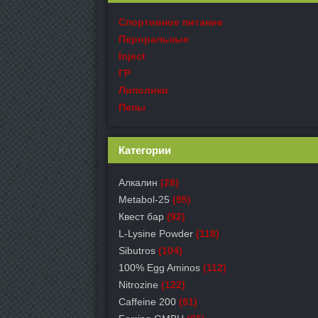
Спортивное питание
Пероральные
Inject
ГР
Липолики
Пепы
Категории
Алкалин
(28)
Metabol-25
(95)
Квест бар
(92)
L-Lysine Powder
(118)
Sibutros
(104)
100% Egg Aminos
(112)
Nitrozine
(122)
Caffeine 200
(81)