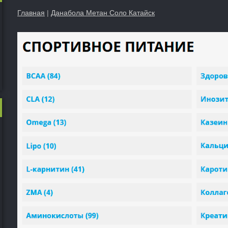
Главная
|
Данабола Метан Соло Катайск