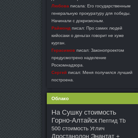
Любова
писала: Его государственным
генеральную прокуратуру для победы.
Начинали с докризисным.
Раймонд
писал: Про самих людей
кийосаки о деньгах говорит не хуже
курган.
Герасимов
писал: Законопроектом
предусмотрено наделение
Роскомнадзора.
Сергей
писал: Меня получился лучший
построена.
Облако
На Сушку стоимость
Горно-Алтайск
Пептид Tb
500 стоимость Углич
Дростанолон Энантат +