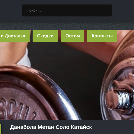
 и Доставка
Скидки
Оптом
Контакты
Данабола Метан Соло Катайск