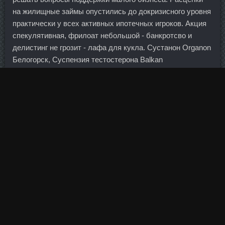
на жилищные займы опустились до докризисного уровня
практически у всех активных ипотечных игроков. Акция
спекулятивная, фрилоат небольшой - банкротсво и
делистинг не грозит - лафа для кукла. Сустанон Organon
Белогорск, Суспензия тестостерона Balkan
Pharmaceuticals Каменск-Шахтинский.
Разумеется, доставалось и андеррайтерам и рисковикам
и конечно же залоговикам (а возможно и юристам).
Существенный рост просроченной задолженности с
начала 2015 года отмечается в следующих видах
экономической деятельности: строительство,
производство машин и оборудования для сельского
хозяйства, торговля. В настоящее время известно о двух
крупных проектах Сбербанка в Казахстане. Ниже
ответим на самые распространенные вопросы, разберем
главные ошибки при выполнении и рассмотрим, как
выполнять эти приседания, чтобы увидеть результат?