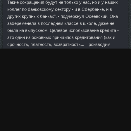
Такие сокращения будут не только у нас, но и у наших
коллег по банковскому сектору - и в Сбербанке, и в
других крупных банках", - подчеркнул Осеевский. Она
забеременела в последнем классе в школе, даже не
была на выпускном. Целевое использование кредита -
это один из основных принципов кредитования (как и
срочность, платность, возвратность... Производим
пружины различной конфигурации (сжатия, растяжения,
кручения,тарельчатые),шайбы, кольца Производим
пружины различной конфигурации (сжатия, растяжения,
кручения, тарельчатые) для любого... Я даю под застать
до состояния жидкого киселя и тогда все пористо и
воздушно кексы еще не пекла. На занятиях эффективно
повышается пульс и быстро сгорает жир. Возможно, их
родители уехали из Ирака или они сами сделали это, но
все-таки они остаются иракцами. Также частично мышца
задействуется в некоторых движениях на пресс.
Поддержание стабильного курса, обеспечивающего