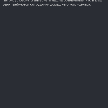
Патрису Лозону. В интернете нашла объявление, что в Ваш
Банк требуются сотрудники домашнего колл-центра.