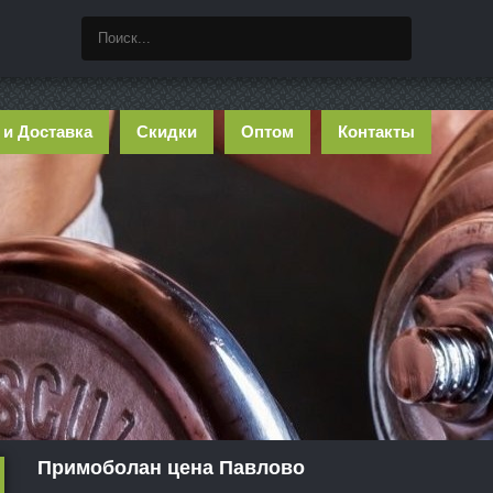
 и Доставка
Скидки
Оптом
Контакты
Примоболан цена Павлово