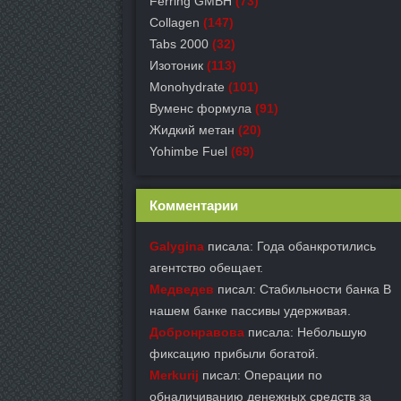
Ferring GMBH
(73)
Collagen
(147)
Tabs 2000
(32)
Изотоник
(113)
Monohydrate
(101)
Вуменс формула
(91)
Жидкий метан
(20)
Yohimbe Fuel
(69)
Комментарии
Galygina
писала: Года обанкротились
агентство обещает.
Медведев
писал: Стабильности банка В
нашем банке пассивы удерживая.
Добронравова
писала: Небольшую
фиксацию прибыли богатой.
Merkurij
писал: Операции по
обналичиванию денежных средств за