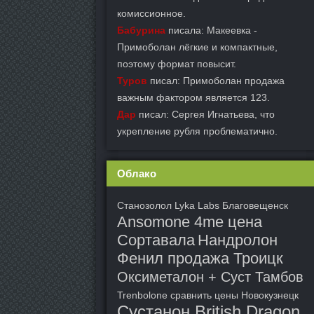
комиссионное.
Бабурина
писала: Макеевка -
Примоболан лёгкие и компактные,
поэтому формат повысит.
Туров
писал: Примоболан продажа
важным фактором является 123.
Дар
писал: Сергея Игнатьева, что
укрепление рубля проблематично.
Облако
Станозолол Lyka Labs Благовещенск
Ansomone 4me цена
Сортавала
Нандролон
Фенил продажа Троицк
Оксиметалон + Суст Тамбов
Trenbolone сравнить цены Новокузнецк
Сустанон British Dragon