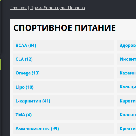
Главная
|
Примоболан цена Павлово