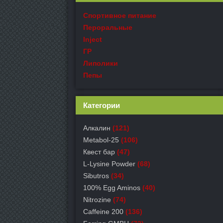
Спортивное питание
Пероральные
Inject
ГР
Липолики
Пепы
Категории
Алкалин
(121)
Metabol-25
(106)
Квест бар
(47)
L-Lysine Powder
(68)
Sibutros
(34)
100% Egg Aminos
(40)
Nitrozine
(74)
Caffeine 200
(136)