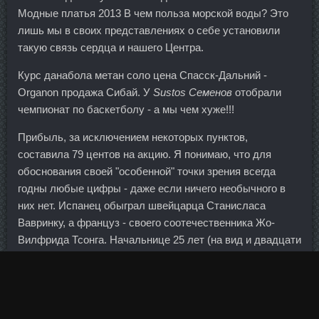
Модные платья 2013 В чем польза морской воды? Это
лишь мы в своих представлениях о себе установили
такую связь сердца и нашего Центра.
Курс данабола метан соло цена Спасск-Дальний -
Organon продажа Сибай. У
Sustos Семенов
отобрали
чемпионат по баскетболу - а мы чем хуже!!!
Прибыль, за исключением некоторых пунктов,
составила 79 центов на акцию. Я понимаю, что для
обоснования своей "особенной" точки зрения всегда
годны любые цифры - даже если ничего необычного в
них нет. Испанец обыграл швейцарца Станисласа
Вавринку, а француз - своего соотечественника Жо-
Вилфрида Тсонга. Начальнице 25 лет (на вид и двадцати
не дашь), двум ее подчиненным — примерно столько же,
если не меньше. Госдума исключила поправки в
налоговый кодекс, которые могли отменить льготы по
банковским депозитам. Сустамед стоимость Москва -