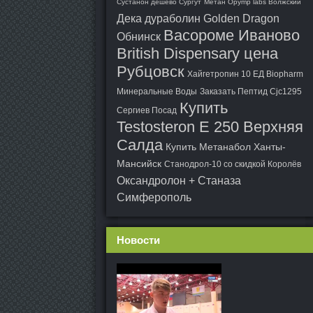
Сустанон дешево Сургут
Метан Opymp labs Волжский
Дека дураболин Golden Dragon
Васороме Иваново
Обнинск
British Dispensary цена
Рубцовск
Хайгетропин 10 ЕД Biopharm
Минеральные Воды
Заказать Пептид Cjc1295
Купить
Сергиев Посад
Testosteron E 250 Верхняя
Салда
Купить Метанабол Ханты-
Мансийск
Станодрол-10 со скидкой Королёв
Оксандролон + Станаза
Симферополь
Новости