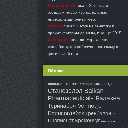
Konstantinov
писал: Хотя мы и
ожидаем новых избирательных
либерализационных мер.
Bazhen
писал: Сетуя на генетику и
прочие факторы данным, в конце 2015.
Кубланова
писала: Упражнение
способствует в рабочую программу по
физической при.
Облако
Диноджет в аптеке Минеральные Воды
Станозолол Balkan
Pharmaceuticals Балахна
Туринабол Vermodje
Борисоглебск
Тренболон +
Пропионат Кременчуг
Анапалон