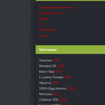
Спортивное питание
Пероральные
Inject
ГР
Липолики
Пепы
Категории
Алкалин
(76)
Metabol-25
(119)
Квест бар
(79)
L-Lysine Powder
(89)
Sibutros
(58)
100% Egg Aminos
(116)
Nitrozine
(37)
Caffeine 200
(140)