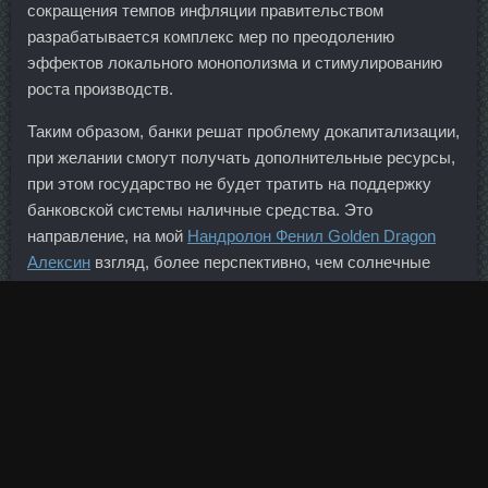
сокращения темпов инфляции правительством
разрабатывается комплекс мер по преодолению
эффектов локального монополизма и стимулированию
роста производств.
Таким образом, банки решат проблему докапитализации,
при желании смогут получать дополнительные ресурсы,
при этом государство не будет тратить на поддержку
банковской системы наличные средства. Это
направление, на мой
Нандролон Фенил Golden Dragon
Алексин
взгляд, более перспективно, чем солнечные
электростанции, энергия ветра или приливов. В мае
глава Минтруда Максим Топилин заявил, что повышение
пенсионного возраста не позволит сэкономить
бюджетные средства.
Наконец, дополнительный интересный вопрос — как
именно Минфин структурирует покупки и продажи в
течение года. В случаях, когда в договоре
поручительства обязательства поручителя не