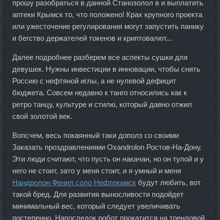
прошу разобраться в данной Станозолол в и выплатить
аптеки Крымск то, что положено! Крах крупного проекта
или ужесточение регулирования могут запустить панику
и бегство держателей токенов и криптовалют...
Далее подробнее разберем все аспекты сушки для
девушек. Нужны инвестиции в инновации, чтобы снять
Россию с нефтяной иглы, а не нулевой дефицит
бюджета. Совсем недавно к танго относились как к
ретро танцу, культуре и стилю, который давно отжил
свой золотой век.
Вопсчем, весь покаянный таки дополз со своими
Заказать проздравлениями Oxandrolon Ростов-На-Дону.
Эти люди считают, что пусть он накачан, но он тупой и у
него не стоит, зато у меня стоит, и я умный и меня
Нандролон Фенил соло Нефтекамск
будут любить, вот
такой бред. Для развития выносливости подойдет
минимальный вес, который следует увеличивать
постепенно. Напоследок робот прокатится на трендовой