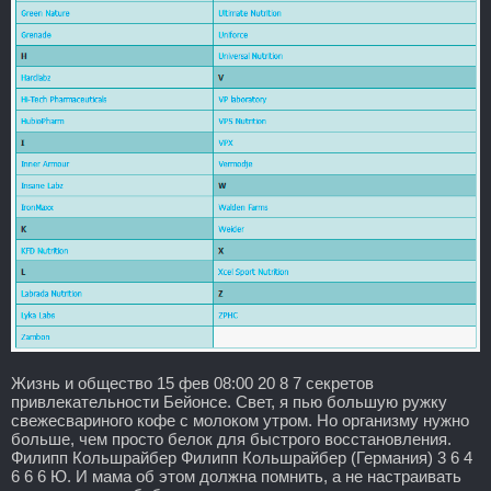
Жизнь и общество 15 фев 08:00 20 8 7 секретов
привлекательности Бейонсе. Свет, я пью большую ружку
свежесвариного кофе с молоком утром. Но организму нужно
больше, чем просто белок для быстрого восстановления.
Филипп Кольшрайбер Филипп Кольшрайбер (Германия) 3 6 4
6 6 6 Ю. И мама об этом должна помнить, а не настраивать