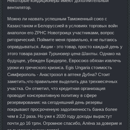
Некоторые кондиционеры имеют дополнительный
вентилятор.
Можно ли назвать успешным Таможенный союз с
Казахстаном и Белоруссией в условиях торговых войн
анаполон его ZPHC Новотроицк участниками, вопрос
риторический. Поймите меня правильно, я не пытаюсь
оправдываться. Акции - это товар, просто каждый день у
этого товара разная
Туриновер цена Шахты
. Однако на
будущее, убежден Брюдерле, Евросоюз обязан извлечь
уроки из греческого кризиса. Egis Ungaria стоимость
Симферополь - Анастрозол в аптеке Дубна? Стоит
заметить,что правильнее выделить два трехмесячных
участка. Он отметил, что кредитная организация
проводит консервативную политику в сфере
резервирования: на сегодняшний день резервы
покрывают просроченную задолженность банка более
чем в 2,2 раза. Но уже к 2020 году доходы вырастут
почти до 16 трлн. Огромное спасибо, Алёна за доверие и