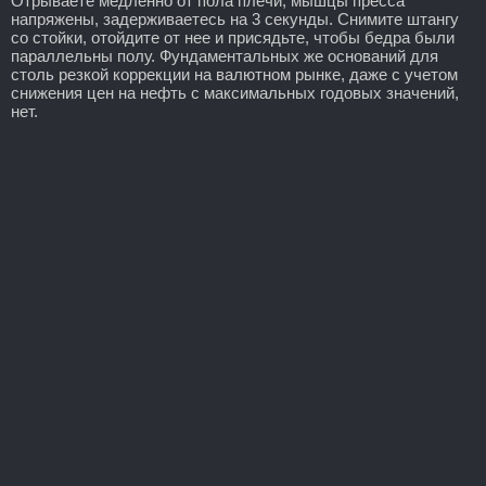
Отрываете медленно от пола плечи, мышцы пресса
напряжены, задерживаетесь на 3 секунды. Снимите штангу
со стойки, отойдите от нее и присядьте, чтобы бедра были
параллельны полу. Фундаментальных же оснований для
столь резкой коррекции на валютном рынке, даже с учетом
снижения цен на нефть с максимальных годовых значений,
нет.