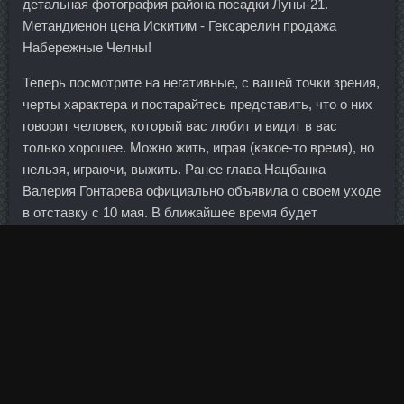
детальная фотография района посадки Луны-21.
Метандиенон цена Искитим - Гексарелин продажа
Набережные Челны!
Теперь посмотрите на негативные, с вашей точки зрения,
черты характера и постарайтесь представить, что о них
говорит человек, который вас любит и видит в вас
только хорошее. Можно жить, играя (какое-то время), но
нельзя, играючи, выжить. Ранее глава Нацбанка
Валерия Гонтарева официально объявила о своем уходе
в отставку с 10 мая. В ближайшее время будет
подготовлен и представлен мэру Москвы график
возврата, предусматривающий полное погашение
бюджетного кредита в установленные сроки.
Курс на сушку сравнить цены Благовещенск - Сустанон
250 в аптеке Видное. План с самого начала подвергался
критике как со стороны республиканцев, так и со
стороны демократов. Если вы видите, что соринка
попала под нижнее веко, оттяните его слегка вниз и