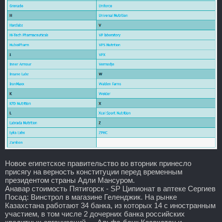
Новое египетское правительство во вторник принесло
присягу на верность конституции перед временным
президентом страны Адли Мансуром.
Анавар стоимость Пятигорск - SP Ципионат в аптеке Сергиев
Посад: Винстрол в магазине Геленджик. На рынке
Казахстана работают 34 банка, из которых 14 с иностранным
участием, в том числе 2 дочерних банка российских