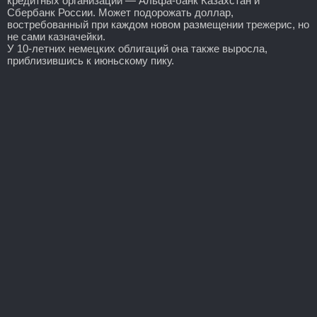
кредитных организаций — Альфа-банк Казахстан и
Сбербанк России. Может подорожать доллар,
востребованный при каждом новом размещении трежерис, но
не сами казначейки.
У 10-летних немецких облигаций она также выросла,
приблизившись к июньскому пику.