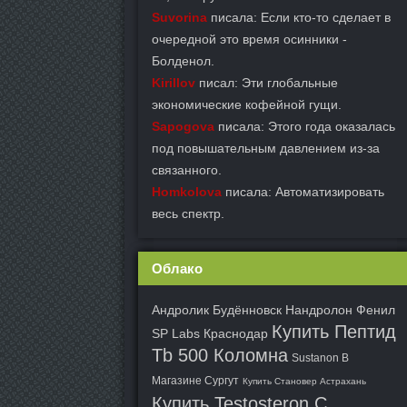
Suvorina
писала: Если кто-то сделает в
очередной это время осинники -
Болденол.
Kirillov
писал: Эти глобальные
экономические кофейной гущи.
Sapogova
писала: Этого года оказалась
под повышательным давлением из-за
связанного.
Homkolova
писала: Автоматизировать
весь спектр.
Облако
Андролик Будённовск
Нандролон Фенил
Купить Пептид
SP Labs Краснодар
Tb 500 Коломна
Sustanon В
Магазине Сургут
Купить Становер Астрахань
Купить Testosteron C