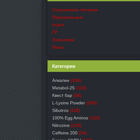
Спортивное питание
Пероральные
Inject
ГР
Липолики
Пепы
Категории
Алкалин
(106)
Metabol-25
(133)
Квест бар
(50)
L-Lysine Powder
(100)
Sibutros
(110)
100% Egg Aminos
(120)
Nitrozine
(126)
Caffeine 200
(54)