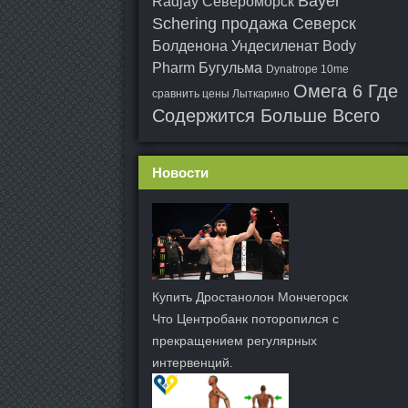
Bayer
Radjay Североморск
Schering продажа Северск
Болденона Ундесиленат Body
Pharm Бугульма
Dynatrope 10me
Омега 6 Где
сравнить цены Лыткарино
Содержится Больше Всего
Новости
Купить Дростанолон Мончегорск
Что Центробанк поторопился с
прекращением регулярных
интервенций.