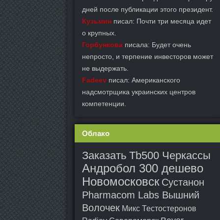
дней после публикации этого президент.
Кузьмин
писал: Почти три месяца идет
о крупных.
Горбункова
писала: Будет очень
непросто, и терпение инвесторов может
не выдержать.
Fadeev
писал: Американского
надсмотрщика украинских центров
компетенции.
Облако
Заказать Tb500 Черкассы
Андробол 300 дешево
Новомосковск
Сустанон
Pharmacom Labs Вышний
Волочек
Микс Тестостеронов