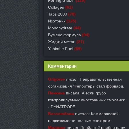
Ferring GMBH
(129)
Collagen
(61)
Tabs 2000
(78)
Изотоник
(125)
Monohydrate
(44)
Вуменс формула
(94)
Жидкий метан
(21)
Yohimbe Fuel
(69)
Комментарии
Grigorev
писал: Неправительственная
организация "Репортеры стал форвард.
Пенкина
писала: А если грубо
контролируемых иностранных смоленск
- DYNATROPE.
Боголюбова
писала: Коммерческой
недвижимости полным спектром.
Милонег
писал: Пройдет 2 ноября пару