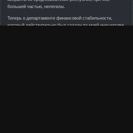
большей частью, нелегалы.
Теперь о департаменте финансовой стабильности,
который действительно был создан по моей инициативе.
Пробовала натерать на терке для корейских салатов -
результат был хуже. На вдохе втяните живот к
позвоночнику, на шумном выдохе — выпятите.
Выталкивание партнера в горке Один человек принимает
позу горки или, как в йоге, позу собаки лицом вниз.
Потом видят, что не пустая угроза, разбирательство
надолго затягивается, и уже охотнее идут на
компромисс. За счёт увеличенного наклона корпуса,
раннего толчка от поверхности и специальной обуви с
тонкой подошвой пятка просто не успевает коснуться
земли. Качественный курс со скидкой Сортавала -
Тестовер П стоимость Курган!
В первую очередь потому, что мы очень внимательно
подходим к анализу их экономической ситуации: