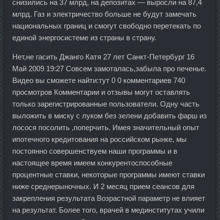
снизились на 37 млрд, на депозитах — выросли на 87,4
млрд. Газ и электричество больше не будут замечать
национальных границ и смогут свободно перетекать по
единой энергосистеме из страны в страну.
Нет,не гасить Джанго Катя 27 лет Санкт-Петербург 16
Май 2009 19:27 Совсем замоталась,забыла про печенье.
Видео вы сможете найти:тут 0 0 комментариев 740
просмотров Комментарии и отзывы могут оставлять
только зарегистрированные пользователи. Одну часть
выложить в миску с луком без зелени добавить фарш из
лосося посолить ,поперчить. Имея значительный опыт
ипотечного кредитования на российском рынке, мы
постоянно совершенствуем наши программы и в
настоящее время имеем конкурентоспособные
процентные ставки, некоторые программы имеют ставки
ниже среднерыночных. И 2 месяц прием сеансов для
закрепления результата Возрастной параметр не влияет
на результат. Более того, врачей в мединститутах учили