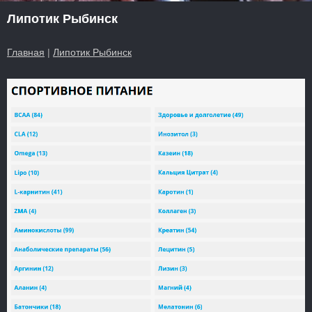
Липотик Рыбинск
Главная
|
Липотик Рыбинск