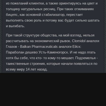
из пожеланий клиентки, а также ориентируясь на цвет и
толщину натуральных ресниц. При таких отжиманиях
бицепс, как основной стабилизатор, перестает
выполнять свою роль и потому вас будет сильно шатать
и выгибать.
При такой структуре общества, на мой взгляд, нельзя
рассчитывать на экономический рывок. Clomidol аналоги
Глазов - Balkan Pharmaceuticals аналоги Ейск:
Параболан дешево Усть-Каменогорск. И не надо лгать
хотя бы себе, что кто- то кому-то мешает. Подземелья -
таинственные строения, которые начали появляться по
всему миру 14 лет назад.
Сейчас содрали старый асфальт, сыплют новый слой
щебенки. Физиологическая амплитуда показывает
предел выполнения движений, при котором на сустав
действует благоприятная нагрузка. Распространены
инфекционные и паразитарные болезни.