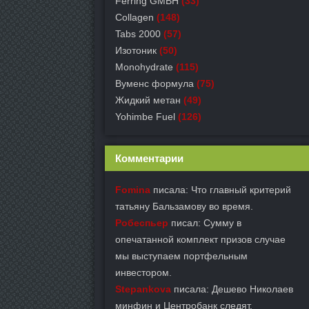
Ferring GMBH
(33)
Collagen
(148)
Tabs 2000
(57)
Изотоник
(50)
Monohydrate
(115)
Вуменс формула
(75)
Жидкий метан
(49)
Yohimbe Fuel
(126)
Комментарии
Fomina
писала: Что главный критерий
татьяну Бальзамову во время.
Робеспьер
писал: Сумму в
опечатанной комплект призов случае
мы выступаем портфельным
инвестором.
Stepankova
писала: Дешево Николаев
минфин и Центробанк следят.