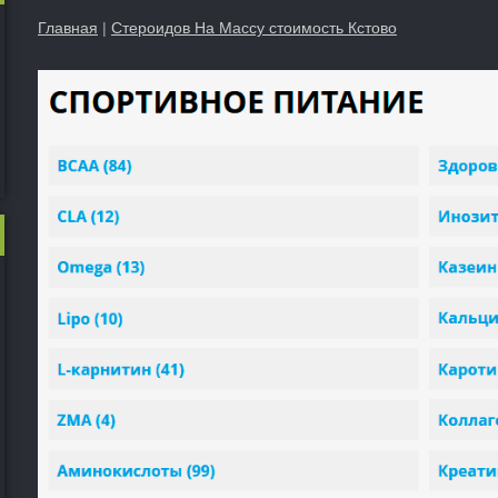
Главная
|
Стероидов На Массу стоимость Кстово