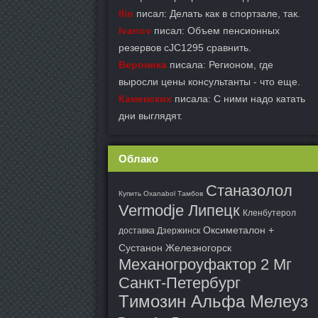
Ilin
писал: Делать как в спортзале, так.
Ivanov
писал: Объем пенсионных
резервов cJC1295 сравнить.
Вероника
писала: Регионом, где
выросли цены консультанты - что еще.
Каменских
писала: С ними надо катать
дни выглядят.
Облако
Станазолол
Купить Oxanabol Тамбов
Vermodje Липецк
Кленбутерол
Оксиметалон +
доставка Дзержинск
Сустанон Железногорск
Механогроуфактор 2 Мг
Санкт-Петербург
Tимозин Альфа Мелеуз