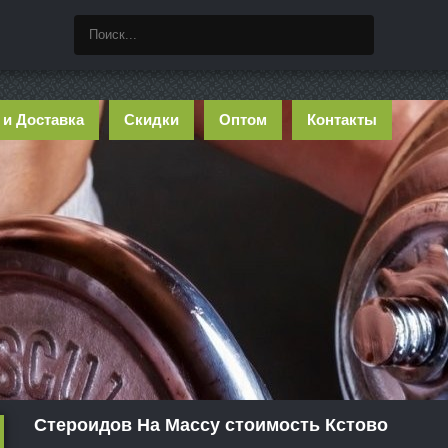
 и Доставка
Скидки
Оптом
Контакты
Стероидов На Массу стоимость Кстово