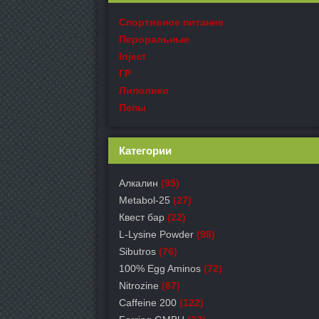
Спортивное питание
Пероральные
Inject
ГР
Липолики
Пепы
Категории
Алкалин
(95)
Metabol-25
(27)
Квест бар
(22)
L-Lysine Powder
(98)
Sibutros
(76)
100% Egg Aminos
(72)
Nitrozine
(87)
Caffeine 200
(122)