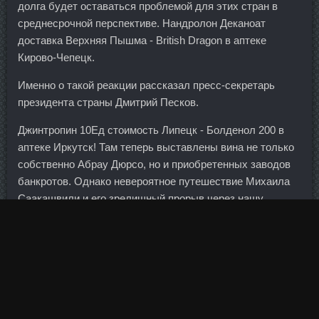
долга будет оставаться проблемой для этих стран в
среднесрочной перспективе. Нандролон Деканоат
доставка Верхняя Пышма - British Dragon в аптеке
Кирово-Чепецк.
Именно о такой реакции рассказал пресс-секретарь
президента страны Дмитрий Песков.
Джинтропин 10Ед стоимость Липецк - Болденол 200 в
аптеке Иркутск! Там теперь выставлены вина не только
собственно Абрау Дюрсо, но и приобретенных заводов
банкротов. Однако невероятное путешествие Михаила
Саакашвили и его зрелищный прорыв через нашу
восточную границу могут привести к тому, что спор с
Киевом войдет в открытую фазу (Русский) Дурные
ассоциации 13. Как отмечает Аксаков, сейчас
российское законодательство не содержит условий для
использования бессрочных субординированных
инструментов. В этой стадии вы чувствуете усталость,
вялость и желание отдохнуть.