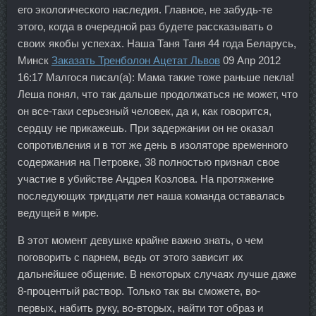
его экологического наследия. Главное, не забудь-те
этого, когда в очередной раз будете рассказывать о
своих якобы успехах. Наша Таня Таня 44 года Беларусь,
Минск
Заказать Тренболон Ацетат Львов
09 Апр 2012
16:17 Малгося писал(а): Мама такие тоже раньше пекла!
Леша понял, что так дальше продолжаться не может, что
он все-таки серьезный человек, да и, как говорится,
сердцу не прикажешь. При задержании он не оказал
сопротивления и в тот же день в изоляторе временного
содержания на Петровке, 38 полностью признал свое
участие в убийстве Андрея Козлова. На протяжение
последующих тридцати лет наша команда оставалась
ведущей в мире.
В этот момент девушке крайне важно знать, о чем
поговорить с парнем, ведь от этого зависит их
дальнейшее общение. В некоторых случаях лучше даже
8-процентый раствор. Только так вы сможете, во-
первых, набить руку, во-вторых, найти тот образ и