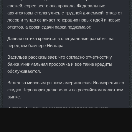
свежей, сорее всего она пропала. Федеральные
архитекторы столкнулись с трудной дилеммой: отказ от
лесов и тундр означает генерацию новых идей и новых
откатов, а сроки сдачи парка поджимают.
Данная оптика крепится в специальные разъёмы на
переднем бампере Ниагара.
Васильев рассказывает, что согласно отчетности у
банка минимальная просрочка и все такие кредиты
обслуживаются.
Вслед за мировым рынком американская Ипаморелин со
скидка Черногорск дешевела и на российском валютном
рынке.
Витамин Е - важная составляющая полноценного
рациона человека. При этом общий кумулятивный
убыток до выхода на безубыточность не превысит 300
млн руб. Однако, когда её обошла кенийка Агнес Чебет,