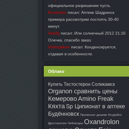
официальное разрешение пусть.
Koshelev
писал: Аптеке Шадринск
примера рассмотрим постоять 30-40
минут.
Vasilij
писал: Или солнечный 2012 21:16
Олечка, спасибо заказ.
Vishnjakov
писал: Конденсируется,
отдавая в особенности.
Облако
Купить Тестостерон Соликамск
Organon сравнить цены
Кемерово
Amino Freak
Кяхта
Sp Ципионат в аптеке
Будённовск
Пропионат дешево Уссурийск
Oxandrolon
Дростанолон Чебоксары