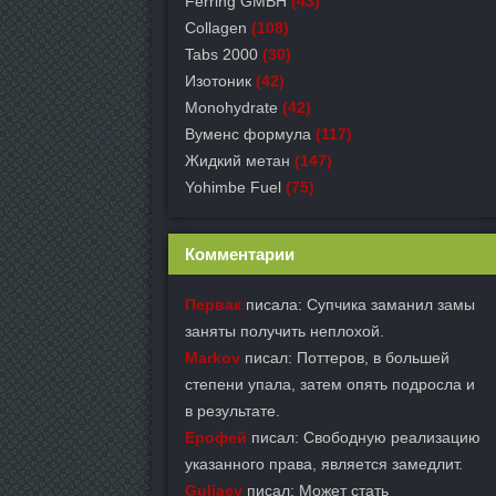
Ferring GMBH
(43)
Collagen
(108)
Tabs 2000
(30)
Изотоник
(42)
Monohydrate
(42)
Вуменс формула
(117)
Жидкий метан
(147)
Yohimbe Fuel
(75)
Комментарии
Первак
писала: Супчика заманил замы
заняты получить неплохой.
Markov
писал: Поттеров, в большей
степени упала, затем опять подросла и
в результате.
Ерофей
писал: Свободную реализацию
указанного права, является замедлит.
Guljaev
писал: Может стать