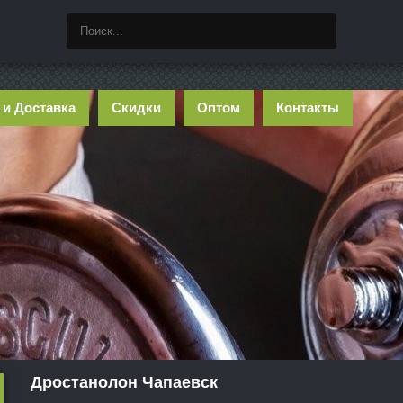
 и Доставка
Скидки
Оптом
Контакты
Дростанолон Чапаевск