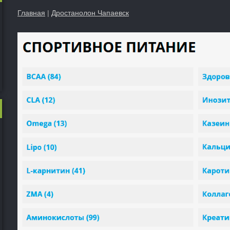
Главная
|
Дростанолон Чапаевск