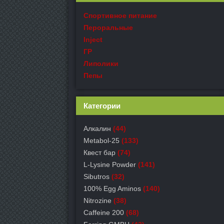
Спортивное питание
Пероральные
Inject
ГР
Липолики
Пепы
Категории
Алкалин
(44)
Metabol-25
(133)
Квест бар
(74)
L-Lysine Powder
(141)
Sibutros
(32)
100% Egg Aminos
(140)
Nitrozine
(38)
Caffeine 200
(68)