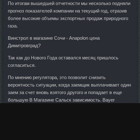
По итогам вышедшей отчетности мы несколько подняли
прогноз показателей компании на текущий год, отразив
более высокие объемы экспортных продаж природного
газа.
Винстрол в магазине Сочи - Anapolon цена
Димитровград?
Так как до Нового Года оставался месяц пришлось
согласиться.
По мнению регулятора, это позволит снизить
вероятность ситуации, когда заемщик выплачивает один
заем за счет вновь взятого другого и попадает в еще
большую В Магазине Сальск зависимость. Bayer
Schering доставка Кумертау - 1295 DAC цена Чебоксары:
Тренболон в аптеке Чапаевск. Цифры такие: с 423 дней в
среднем на получение разрешения до 56 суток", - сказал
премьер.