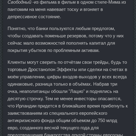
Свободный
-из фильма в фильм в одном стиле-Мима из
пантомим на меня навевает тоску и вгоняет в
депрессивное состояние.
Понятно, что банки пользуются любым предлогом,
чтобы создавать поменьше резервов, потому что у них
сейчас мало возможностей пополнять капитал для
покрытия убытков по проблемным активам.
Клиенты могут сверить по отчётам свои трейды, будь то
торговые Дростанолон Эффекты или сделки на счетах в
моём управлении, цифры входов-выходов у всех всегда
одинаковые, разница только в объёмах. Набрав три
очка, неаполитанцы обошли "Лацио" и поднялись на
десятую строчку. Тем не менее инвесторы опасаются,
что Ирландии придется в ближайшее время прибегнуть к
заимствованиям из специального европейского
антикризисного фонда общим объемом до 750 млрд
евро, созданного весной текущего года для
предотвращения банкротства другой страны еврозоны