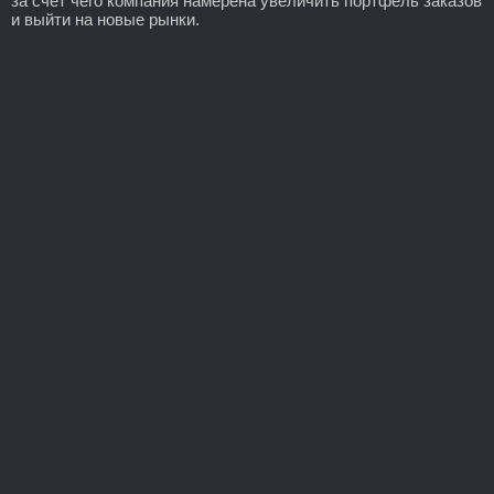
за счет чего компания намерена увеличить портфель заказов
и выйти на новые рынки.