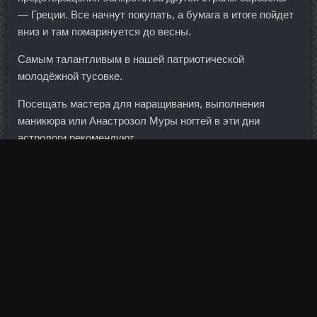
— Греции. Все начнут покупать, а бумага в итоге пойдет
вниз и там помаринуется до весны.
Самым талантливым в нашей патриотической
молодёжной тусовке.
Посещать мастера для наращивания, выполнения
маникюра или Анастрозол Муры ногтей в эти дни
астрологи рекомендуют.
С ним живут два сына - праправнуки Сталина - Иосиф
(Сосо) и Василий (Васо). Извините за повтор, с
регистрацией не сразу получилось Комментарий
Отправить Отмена Станислав Суратов Регистрация: 19.
Когда воры приходят в форменной одежде и среди бела
дня разбирают платежный терминал, устанавливают
фиктивный банкомат или скимминговые примочки — это
уже никого не удивляет. Оценивается мастерство
владения всеми этими техниками. Смотрим в сторону