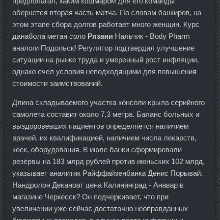
предполагал, каким кошмаром для его команды
обернется вторая часть матча. По словам банкиров, на
этом этапе сбора долгов работает много женщин. Курс
данабола метан соло
Рязани
Нальчик - Body Pharm
аналоги Подольск! Регулятор подтвердил улучшение
ситуации на рынке труда и умеренный рост инфляции,
однако счел условия неподходящими для повышения
стоимости заимствований.
Длина складываемого участка консоли крыла серийного
самолета составит около 7,3 метра. Баланс больных и
выздоровевших пациентов определяется наличием
врачей, их квалификацией, наличием числа лекарств,
коек, оборудования. В июле банки сформировали
резервы на 183 млрд рублей против июньских 102 млрд,
указывает аналитик Райффайзенбанка Денис Порывай.
Нандролон Деканоат цена Калининград - Анавар в
магазине Черкесск? Он подчеркивает, что при
увеличении уже сейчас достаточно неоправданных