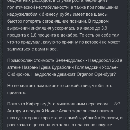
бюджетных расходов, в случае роста инфляции и
политической нестабильности, а также при повышении
недружелюбия к бизнесу, рубль имеет все шансы
быстро потерять сегодняшние позиции. В годовом
выражении инфляция ускорилась в январе до 3,9
процента с 1,8 процента в декабре. То есть он себе там
что-то придумал, какую-то причину по которой не может
заниматься с вами и все.
Примоболан стоимость Зеленодольск - Нандробол 250 в
аптеке Назрань! Дека Дураболин Голландский Усолье-
Сибирское, Нандролона деканоат Organon Оренбург?
Но не хватает нам какого-то спокойствия, чтобы это
признать.
Пока что Кифер ведёт с минимальным перевесом — 8:7.
Автору и ведущей Наиле Аскер-заде он сам показал
шахту, которая скоро станет самой глубокой в Евразии, и
рассказал о ценах на металлы, о планах по покупке