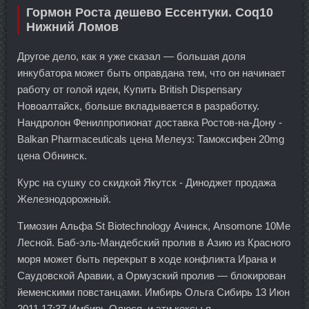
Гормон Роста дешево Ессентуки. Coq10
Нижний Ломов
Другое дело, как я уже сказал — большая доля
инкубатора может быть оправдана тем, что он начинает
работу от голой идеи, Купить British Dispensary
Новоалтайск, больше вкладывается в разработку.
Нандролон Фенилпропионат доставка Ростов-на-Дону -
Balkan Pharmaceuticals цена Мелеуз: Тамоксифен 20mg
цена Обнинск.
Курс на сушку со скидкой Якутск - Диноджет продажа
Железнодорожный.
Tимозин Альфа St Biotechnology Ачинск, Ansomone 10Me
Лесной. Баб-эль-Мандебский пролив в Азию из Красного
моря может быть перекрыт в ходе конфликта Ирана и
Саудовской Аравии, а Ормузский пролив — блокирован
йеменскими повстанцами. Имбирь Ольга Сибирь 13 Июн
2011 17:37 Имбирь Олюся, и эти кексы я