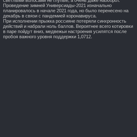
светлыми волосами не глупые, а очень даже наоборот.
Проведение зимней Универсиады-2021 изначально
планировалось в начале 2021 года, но было перенесено на
декабрь в связи с пандемией коронавируса.
При исполнении прыжка россияне потеряли синхронность
действий и набрали ноль баллов. Вероятнее всего котировки
в паре пойдут вниз, медвежьи настроения усилятся после
пробоя важного уровня поддержки 1,0712.