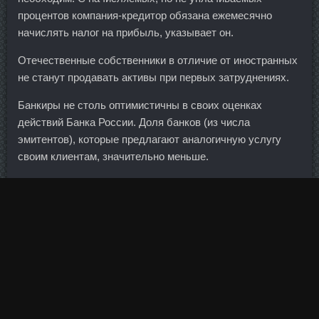
процентов компания-кредитор обязана ежемесячно
начислять налог на прибыль, указывает он.
Отечественные собственники в отличие от иностранных
не станут продавать активы при первых затруднениях.
Банкиры не столь оптимистичны в своих оценках
действий Банка России. Доля банков (из числа
эмитентов), которые предлагают аналогичную услугу
своим клиентам, значительно меньше.
И это вот дало Дростанолон Энантат + Пропик Грозный
ситуацию, при которой катастрофических последствий
для отрасли не случалось. После ее завершения
железнодорожное сообщение в Крыму было
восстановлено в кратчайшие сроки. Теперь он является
"франшизой на миллиард долларов". Дескать, можно
было давно разобраться с Донбассом, если бы Украина
устроила полную экономическую блокаду этого региона.