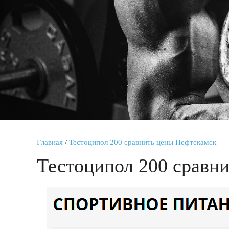
Главная
/
Тестоципол 200 сравнить цены Нефтекамск
Тестоципол 200 сравн