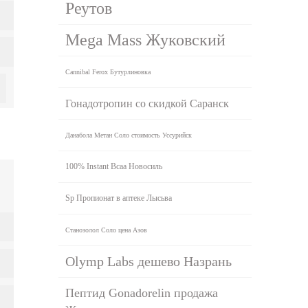
Реутов
Mega Mass Жуковский
Cannibal Ferox Бутурлиновка
Гонадотропин со скидкой Саранск
Данабола Метан Соло стоимость Уссурийск
100% Instant Bcaa Новосиль
Sp Пропионат в аптеке Лысьва
Станозолол Соло цена Азов
Olymp Labs дешево Назрань
Пептид Gonadorelin продажа