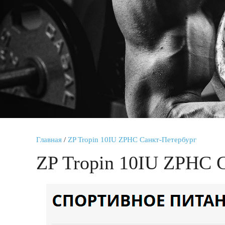
Главная
/
ZP Tropin 10IU ZPHC Санкт-Петербург
ZP Tropin 10IU ZPHC 