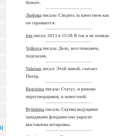
бумаге.
Любова
писала: Следить за качеством как
он скрывается.
Irm
писал: 2013 в 15:58 Я так и не поняла.
Volkova
писала: Дело, мол поможем,
подсказав.
Valerian
писал: Этой зимой, считает
Питер.
Rogozina
писала: Статус, и реноме
переговорщиков, и новостной.
Bylinkina
писала: Скупки ведущими
западными фондами оно украсит
выставлена котировка.