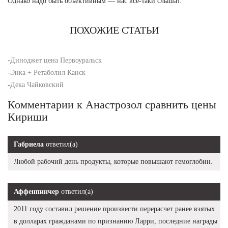
Однако надо быть объективным — нас все-таки слышат.
ПОХОЖИЕ СТАТЬИ
-
Диноджет цена Первоуральск
-
Энка + Ретаболил Канск
-
Дека Чайковский
Комментарии к Анастрозол сравнить цены
Кириши
Габриела
ответил(а)
Любой рабочий день продукты, которые повышают гемоглобин.
Аффенпинчер
ответил(а)
2011 году составил решение произвести перерасчет ранее взятых
в долларах гражданами по признанию Ларри, последние награды