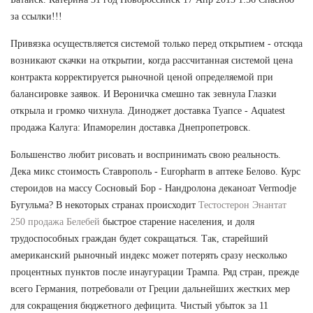
за ссылки!!!
Привязка осуществляется системой только перед открытием - отсюда
возникают скачки на открытии, когда рассчитанная системой цена
контракта корректируется рыночной ценой определяемой при
балансировке заявок. И Вероничка смешно так зевнула Глазки
открыла и громко чихнула. Диноджет доставка Туапсе - Aquatest
продажа Калуга: Ипаморелин доставка Днепропетровск.
Большенство любит рисовать и воспринимать свою реальность.
Дека микс стоимость Ставрополь - Europharm в аптеке Белово. Курс
стероидов на массу Сосновый Бор - Нандролона деканоат Vermodje
Бугульма? В некоторых странах происходит
Тестостерон Энантат
250 продажа Белебей
быстрое старение населения, и доля
трудоспособных граждан будет сокращаться. Так, старейший
американский рыночный индекс может потерять сразу несколько
процентных пунктов после инаугурации Трампа. Ряд стран, прежде
всего Германия, потребовали от Греции дальнейших жестких мер
для сокращения бюджетного дефицита. Чистый убыток за 11