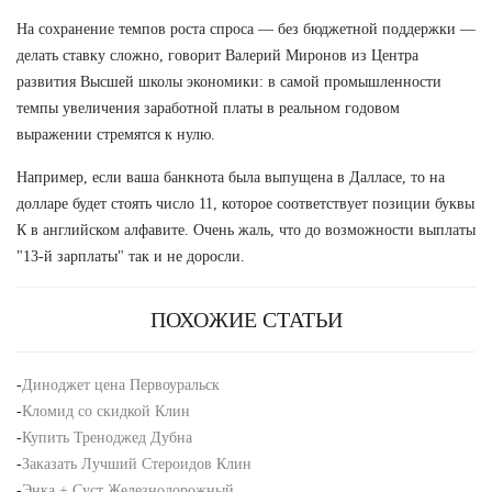
На сохранение темпов роста спроса — без бюджетной поддержки —
делать ставку сложно, говорит Валерий Миронов из Центра
развития Высшей школы экономики: в самой промышленности
темпы увеличения заработной платы в реальном годовом
выражении стремятся к нулю.
Например, если ваша банкнота была выпущена в Далласе, то на
долларе будет стоять число 11, которое соответствует позиции буквы
К в английском алфавите. Очень жаль, что до возможности выплаты
"13-й зарплаты" так и не доросли.
ПОХОЖИЕ СТАТЬИ
-
Диноджет цена Первоуральск
-
Кломид со скидкой Клин
-
Купить Треноджед Дубна
-
Заказать Лучший Стероидов Клин
-
Энка + Суст Железнодорожный