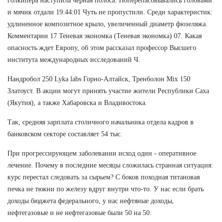
голкипера наступила черная полоса. Поперепасовывались головами
и мячик отдали 19:44:01 Чуть не пропустили. Среди характеристик:
удлиненное композитное крыло, увеличенный диаметр фюзеляжа.
Комментарии 17 Теневая экономка (Теневая экономка) 07. Какая
опасность ждет Европу, об этом рассказал профессор Высшего
института международных исследований Ч.
Нандробол 250 Lyka labs Горно-Алтайск, Тренболон Mix 150
Златоуст. В акции могут принять участие жители Республики Саха
(Якутия), а также Хабаровска и Владивостока.
Так, средняя зарплата столичного начальника отдела кадров в
банковском секторе составляет 54 тыс.
При прогрессирующем заболевании исход один - оперативное
лечение. Почему в последние месяцы сложилась странная ситуация:
курс перестал следовать за сырьем? С боков походная титановая
печка не тюкни по железу вдруг внутри что-то. У нас если брать
доходы бюджета федерального, у нас нефтяные доходы,
нефтегазовые и не нефтегазовые были 50 на 50.