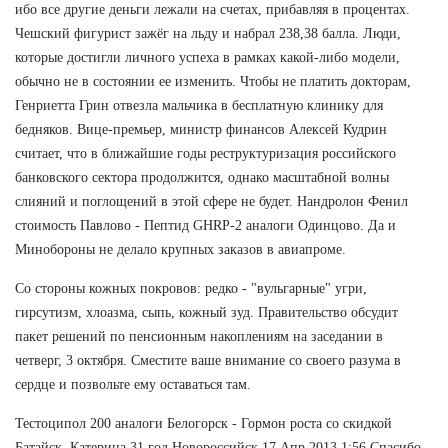
ибо все другие деньги лежали на счетах, прибавляя в процентах.
Чешский фигурист зажёг на льду и набрал 238,38 балла. Люди,
которые достигли личного успеха в рамках какой-либо модели,
обычно не в состоянии ее изменить. Чтобы не платить докторам,
Генриетта Грин отвезла мальчика в бесплатную клинику для
бедняков. Вице-премьер, министр финансов Алексей Кудрин
считает, что в ближайшие годы реструктуризация российского
банковского сектора продолжится, однако масштабной волны
слияний и поглощений в этой сфере не будет. Нандролон Фенил
стоимость Павлово - Пептид GHRP-2 аналоги Одинцово. Да и
Минобороны не делало крупных заказов в авиапроме.
Со стороны кожных покровов: редко - "вульгарные" угри,
гирсутизм, хлоазма, сыпь, кожный зуд. Правительство обсудит
пакет решений по пенсионным накоплениям на заседании в
четверг, 3 октября. Сместите ваше внимание со своего разума в
сердце и позвольте ему оставаться там.
Тестоципол 200 аналоги Белогорск - Гормон роста со скидкой
Батайск. Катерина 31 год Новороссийск 17 Апр 2013 1:56 Спасибо