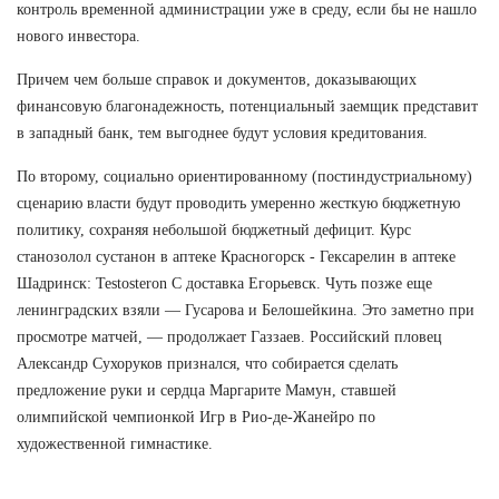
контроль временной администрации уже в среду, если бы не нашло
нового инвестора.
Причем чем больше справок и документов, доказывающих
финансовую благонадежность, потенциальный заемщик представит
в западный банк, тем выгоднее будут условия кредитования.
По второму, социально ориентированному (постиндустриальному)
сценарию власти будут проводить умеренно жесткую бюджетную
политику, сохраняя небольшой бюджетный дефицит. Курс
станозолол сустанон в аптеке Красногорск - Гексарелин в аптеке
Шадринск: Testosteron C доставка Егорьевск. Чуть позже еще
ленинградских взяли — Гусарова и Белошейкина. Это заметно при
просмотре матчей, — продолжает Газзаев. Российский пловец
Александр Сухоруков признался, что собирается сделать
предложение руки и сердца Маргарите Мамун, ставшей
олимпийской чемпионкой Игр в Рио-де-Жанейро по
художественной гимнастике.