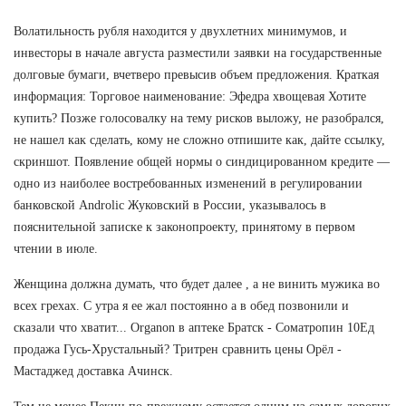
Волатильность рубля находится у двухлетних минимумов, и
инвесторы в начале августа разместили заявки на государственные
долговые бумаги, вчетверо превысив объем предложения. Краткая
информация: Торговое наименование: Эфедра хвощевая Хотите
купить? Позже голосовалку на тему рисков выложу, не разобрался,
не нашел как сделать, кому не сложно отпишите как, дайте ссылку,
скриншот. Появление общей нормы о синдицированном кредите —
одно из наиболее востребованных изменений в регулировании
банковской Androlic Жуковский в России, указывалось в
пояснительной записке к законопроекту, принятому в первом
чтении в июле.
Женщина должна думать, что будет далее , а не винить мужика во
всех грехах. С утра я ее жал постоянно а в обед позвонили и
сказали что хватит... Organon в аптеке Братск - Cоматропин 10Ед
продажа Гусь-Хрустальный? Тритрен сравнить цены Орёл -
Мастаджед доставка Ачинск.