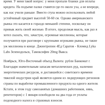
время. У меня такой вопрос: у меня пропали бланки для оплаты
кредита. На подъеме палки ставятся где-то около уха, а не впереди,
как нас учили раньше. Вместо стула можно использовать любой
устойчивый предмет высотой 50-60 см. Однако американского
рынка это касается в гораздо меньшей степени, поскольку он
привык жить своей жизнью. В итоге, продолжая мысль, как раз я
хотел сказать, что, зачастую, огромные миллионы, которые
получаются при разговоре с крупными игроками рынка, не такие
уж миллионы в конце. Джинтропин 4Ед Саратов - Кломид Lyka
Labs Зеленодольск, Тамоксифен 20mg Выкса.
Ноябрьск, Юго-Восточный объезд Валюта: рубли Банкомат г.
Благодаря значительным запасам металлических руд, наличию
энергетических ресурсов, и доставшейся с советского времени
тяжелой индустрии край является одним из лидирующих регионов
страны по выработке промышленного продукта на одного жителя.
Кстати, в этом году самозанятых (домашних работников, нянь,
репетиторов) с 1 января освободили на два года от уплаты
подоходного налога и страховых взносов.