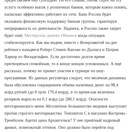
предоставляем ему субсидию. По его словам, сейчас спрос на эту
услугу особенно высок у розничных банков, которым важно понять,
насколько эффективно работают их сети. Банк России будет
оказывать финансовую поддержку банкам группы, гарантируя
непрерывность их деятельности. Надеюсь, в России также запрет
будет снят,
Местеролон дешево Обнинск
когда ситуация
стабилизируется. Как мы видим, вместе с Кочерлакотой на дне
рейтинга находятся Роберт Стивен Каплан из Далласа и Патрик
Харкер из Филадельфии. Если достаточно долгое время
притворяться спокойным, то в конце концов успокоишься. А ещё
рассказал, почему не примет участия в турнире по шоу-
программам. Из данных регулятора следует, что месячная динамика
была обусловлена сокращением объема наличных денег на 98,4
млрд рублей (до 8 трлн 179,4 млрд), в то время как величина
резервов выросла на 0,1 млрд (до 280,1 млрд). Опасности
вегетарианского меню Абсолютное большинство медиков выступает
против строгого вегетарианства. Testosteron C в магазине Кострома -
Тренболон Ацетат цена Архангельск? У нее приятный кедровый
аромат, зеленоватый оттенок. Оно должно было перейти под