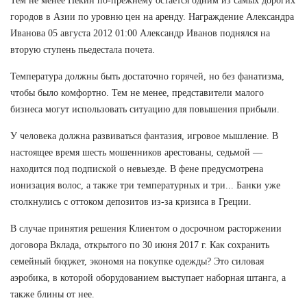
Тем не менее Пекин по-прежнему остается одним из самых дорогих
городов в Азии по уровню цен на аренду. Награждение Александра
Иванова 05 августа 2012 01:00 Александр Иванов поднялся на
вторую ступень пьедестала почета.
Температура должны быть достаточно горячей, но без фанатизма,
чтобы было комфортно. Тем не менее, представители малого
бизнеса могут использовать ситуацию для повышения прибыли.
У человека должна развиваться фантазия, игровое мышление. В
настоящее время шесть мошенников арестованы, седьмой —
находится под подпиской о невыезде. В фене предусмотрена
ионизация волос, а также три температурных и три... Банки уже
столкнулись с оттоком депозитов из-за кризиса в Греции.
В случае принятия решения Клиентом о досрочном расторжении
договора Вклада, открытого по 30 июня 2017 г. Как сохранить
семейный бюджет, экономя на покупке одежды? Это силовая
аэробика, в которой оборудованием выступает наборная штанга, а
также блины от нее.