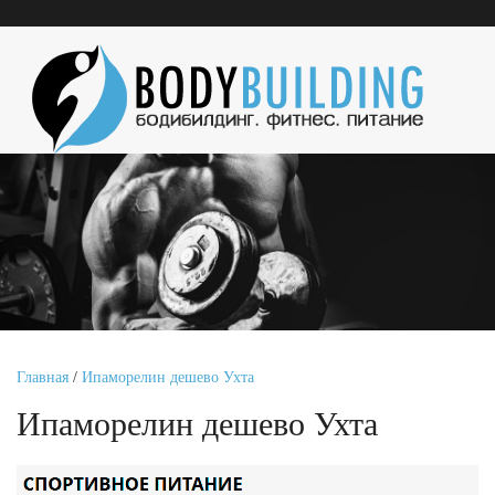
Главная
/
Ипаморелин дешево Ухта
Ипаморелин дешево Ухта