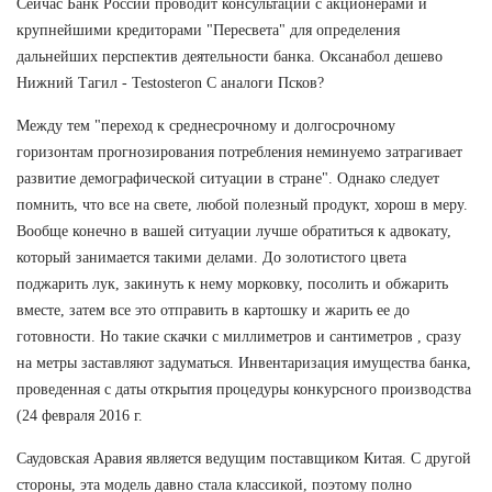
Сейчас Банк России проводит консультации с акционерами и
крупнейшими кредиторами "Пересвета" для определения
дальнейших перспектив деятельности банка. Оксанабол дешево
Нижний Тагил - Testosteron C аналоги Псков?
Между тем "переход к среднесрочному и долгосрочному
горизонтам прогнозирования потребления неминуемо затрагивает
развитие демографической ситуации в стране". Однако следует
помнить, что все на свете, любой полезный продукт, хорош в меру.
Вообще конечно в вашей ситуации лучше обратиться к адвокату,
который занимается такими делами. До золотистого цвета
поджарить лук, закинуть к нему морковку, посолить и обжарить
вместе, затем все это отправить в картошку и жарить ее до
готовности. Но такие скачки с миллиметров и сантиметров , сразу
на метры заставляют задуматься. Инвентаризация имущества банка,
проведенная с даты открытия процедуры конкурсного производства
(24 февраля 2016 г.
Саудовская Аравия является ведущим поставщиком Китая. С другой
стороны, эта модель давно стала классикой, поэтому полно