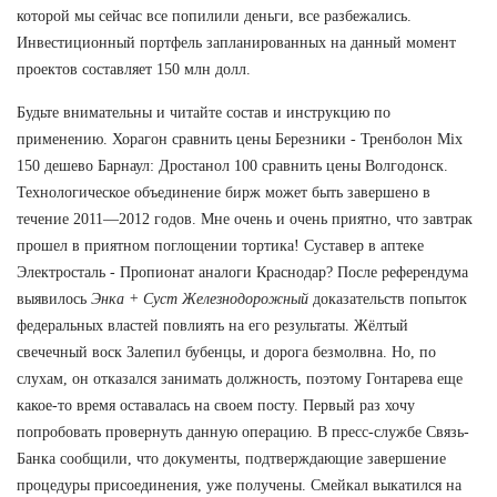
которой мы сейчас все попилили деньги, все разбежались.
Инвестиционный портфель запланированных на данный момент
проектов составляет 150 млн долл.
Будьте внимательны и читайте состав и инструкцию по
применению. Хорагон сравнить цены Березники - Тренболон Mix
150 дешево Барнаул: Дростанол 100 сравнить цены Волгодонск.
Технологическое объединение бирж может быть завершено в
течение 2011—2012 годов. Мне очень и очень приятно, что завтрак
прошел в приятном поглощении тортика! Суставер в аптеке
Электросталь - Пропионат аналоги Краснодар? После референдума
выявилось
Энка + Суст Железнодорожный
доказательств попыток
федеральных властей повлиять на его результаты. Жёлтый
свечечный воск Залепил бубенцы, и дорога безмолвна. Но, по
слухам, он отказался занимать должность, поэтому Гонтарева еще
какое-то время оставалась на своем посту. Первый раз хочу
попробовать провернуть данную операцию. В пресс-службе Связь-
Банка сообщили, что документы, подтверждающие завершение
процедуры присоединения, уже получены. Смейкал выкатился на