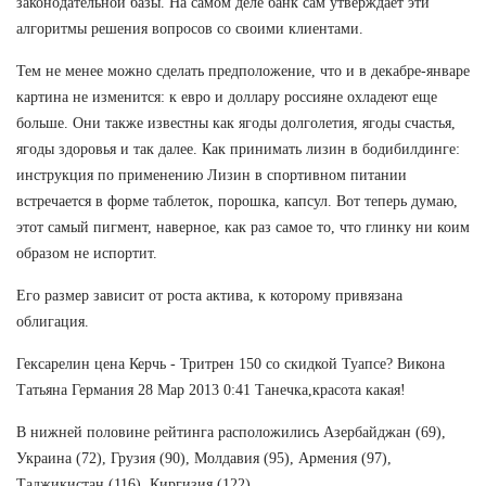
законодательной базы. На самом деле банк сам утверждает эти
алгоритмы решения вопросов со своими клиентами.
Тем не менее можно сделать предположение, что и в декабре-январе
картина не изменится: к евро и доллару россияне охладеют еще
больше. Они также известны как ягоды долголетия, ягоды счастья,
ягоды здоровья и так далее. Как принимать лизин в бодибилдинге:
инструкция по применению Лизин в спортивном питании
встречается в форме таблеток, порошка, капсул. Вот теперь думаю,
этот самый пигмент, наверное, как раз самое то, что глинку ни коим
образом не испортит.
Его размер зависит от роста актива, к которому привязана
облигация.
Гексарелин цена Керчь - Тритрен 150 со скидкой Туапсе? Викона
Татьяна Германия 28 Мар 2013 0:41 Танечка,красота какая!
В нижней половине рейтинга расположились Азербайджан (69),
Украина (72), Грузия (90), Молдавия (95), Армения (97),
Таджикистан (116), Киргизия (122).