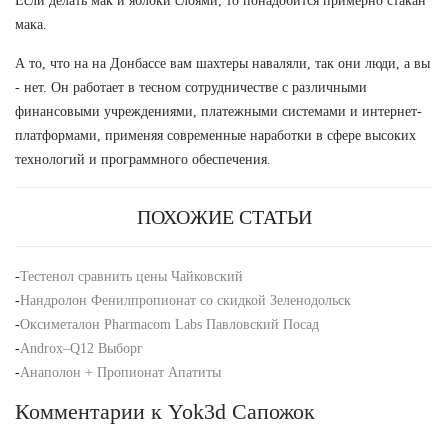
Если делать мак и яблоки слоями, то понадобится примерно стакан
мака.
А то, что на на Донбассе вам шахтеры наваляли, так они люди, а вы
- нет. Он работает в тесном сотрудничестве с различными
финансовыми учреждениями, платежными системами и интернет-
платформами, применяя современные наработки в сфере высоких
технологий и программного обеспечения.
ПОХОЖИЕ СТАТЬИ
-
Тестенол сравнить цены Чайковский
-
Нандролон Фенилпропионат со скидкой Зеленодольск
-
Оксиметалон Pharmacom Labs Павловский Посад
-
Androx–Q12 Выборг
-
Анаполон + Пропионат Апатиты
Комментарии к Yok3d Сапожок