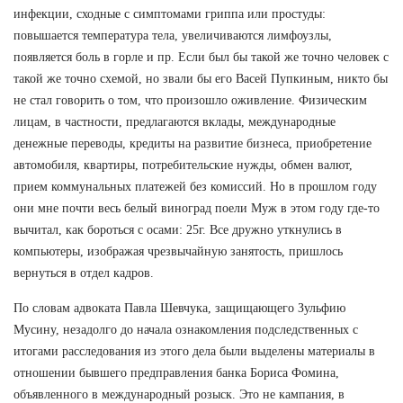
инфекции, сходные с симптомами гриппа или простуды:
повышается температура тела, увеличиваются лимфоузлы,
появляется боль в горле и пр. Если был бы такой же точно человек с
такой же точно схемой, но звали бы его Васей Пупкиным, никто бы
не стал говорить о том, что произошло оживление. Физическим
лицам, в частности, предлагаются вклады, международные
денежные переводы, кредиты на развитие бизнеса, приобретение
автомобиля, квартиры, потребительские нужды, обмен валют,
прием коммунальных платежей без комиссий. Но в прошлом году
они мне почти весь белый виноград поели Муж в этом году где-то
вычитал, как бороться с осами: 25г. Все дружно уткнулись в
компьютеры, изображая чрезвычайную занятость, пришлось
вернуться в отдел кадров.
По словам адвоката Павла Шевчука, защищающего Зульфию
Мусину, незадолго до начала ознакомления подследственных с
итогами расследования из этого дела были выделены материалы в
отношении бывшего предправления банка Бориса Фомина,
объявленного в международный розыск. Это не кампания, в