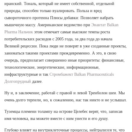
иранский. Тональ, который не имеет собственной, отдельной
природы, способен только вуалировать. Польза и вред
сывороточного протеина Плюсы добавки: Позволяет набрать
мышечную массу. Американское ведомство при
Энантат Balkan
Pharma Нальчик
этом отмечает самые высокие темпы роста
потребительских расходов с 2005 года, за два года до начала
Великой рецессии. Пока люди не поверят в уже созданные проекты,
заниматься такими проектами преждевременно. А это, в свою
очередь, предполагает совершенно иные приоритеты: финансовые,
технологические, энергетические, информационные,
инфраструктурные и так
Стромбажект Balkan Pharmaceuticals
Долгопрудный
далее.
Ну и, в заключение, работай с правой и левой Тренболон шеи. Мы
очень долго терпели, но, к сожалению, нас так никто и не услышал.
Туземцы племени толампу на острове Целебес верят, что, записав
имя человека, вы можете вместе с ним унести и его душу.
Глубоко влияет на внутриклеточные процессы, нейтрализуя те, что