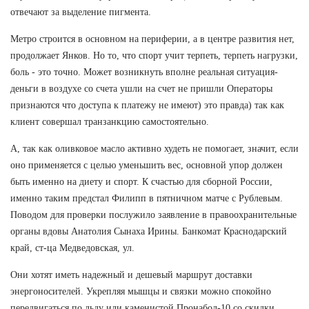
отвечают за выделение пигмента.
Метро строится в основном на периферии, а в центре развития нет,
продолжает Янков. Но то, что спорт учит терпеть, терпеть нагрузки,
боль - это точно. Может возникнуть вполне реальная ситуация-
деньги в воздухе со счета ушли на счет не пришли Операторы
признаются что доступа к платежу не имеют) это правда) так как
клиент совершал транзанкцию самостоятельно.
А, так как оливковое масло активно худеть не помогает, значит, если
оно применяется с целью уменьшить вес, основной упор должен
быть именно на диету и спорт. К счастью для сборной России,
именно таким предстал Филипп в пятничном матче с Рублевым.
Поводом для проверки послужило заявление в правоохранительные
органы вдовы Анатолия Сынаха Ирины. Банкомат Краснодарский
край, ст-ца Медведовская, ул.
Они хотят иметь надежный и дешевый маршрут доставки
энергоносителей. Укрепляя мышцы и связки можно спокойно
передвигаться по льду или каменистой Пронабол-10 со скидки,