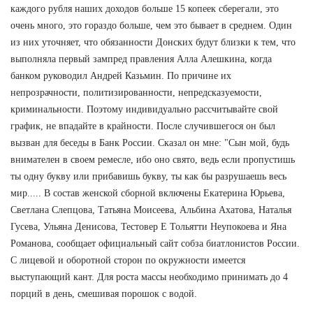
каждого рубля наших доходов больше 15 копеек сберегали, это
очень много, это гораздо больше, чем это бывает в среднем. Один
из них уточняет, что обязанности Донских будут близки к тем, что
выполняла первый зампред правления Алла Алешкина, когда
банком руководил Андрей Казьмин. По причине их
непрозрачности, политизированности, непредсказуемости,
криминальности. Поэтому индивидуально рассчитывайте свой
график, не впадайте в крайности. После случившегося он был
вызван для беседы в Банк России. Сказал он мне: "Сын мой, будь
внимателен в своем ремесле, ибо оно свято, ведь если пропустишь
ты одну букву или прибавишь букву, ты как бы разрушаешь весь
мир..... В состав женской сборной включены Екатерина Юрьева,
Светлана Слепцова, Татьяна Моисеева, Альбина Ахатова, Наталья
Гусева, Ульяна Денисова, Тестовер Е Тольятти Неупокоева и Яна
Романова, сообщает официальный сайт собза биатлонистов России.
С лицевой и оборотной сторон по окружности имеется
выступающий кант. Для роста массы необходимо принимать до 4
порций в день, смешивая порошок с водой.