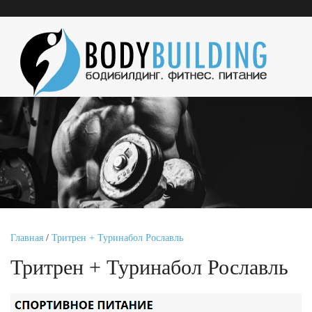
Главная
/
Тритрен + Туринабол Рославль
Тритрен + Туринабол Рославль