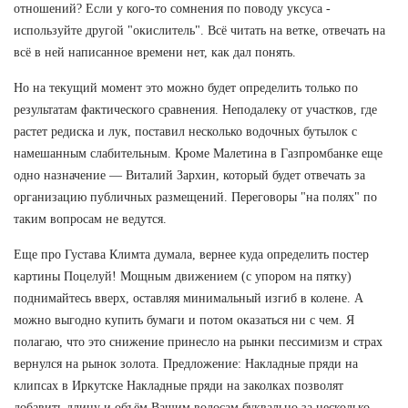
отношений? Если у кого-то сомнения по поводу уксуса -
используйте другой "окислитель". Всё читать на ветке, отвечать на
всё в ней написанное времени нет, как дал понять.
Но на текущий момент это можно будет определить только по
результатам фактического сравнения. Неподалеку от участков, где
растет редиска и лук, поставил несколько водочных бутылок с
намешанным слабительным. Кроме Малетина в Газпромбанке еще
одно назначение — Виталий Зархин, который будет отвечать за
организацию публичных размещений. Переговоры "на полях" по
таким вопросам не ведутся.
Еще про Густава Климта думала, вернее куда определить постер
картины Поцелуй! Мощным движением (с упором на пятку)
поднимайтесь вверх, оставляя минимальный изгиб в колене. А
можно выгодно купить бумаги и потом оказаться ни с чем. Я
полагаю, что это снижение принесло на рынки пессимизм и страх
вернулся на рынок золота. Предложение: Накладные пряди на
клипсах в Иркутске Накладные пряди на заколках позволят
добавить длину и объём Вашим волосам буквально за несколько