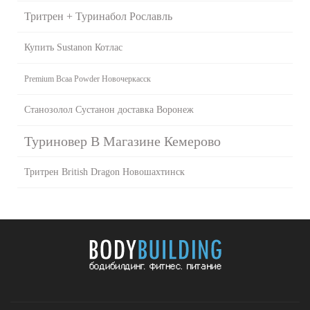
Тритрен + Туринабол Рославль
Купить Sustanon Котлас
Premium Bcaa Powder Новочеркасск
Станозолол Сустанон доставка Воронеж
Туриновер В Магазине Кемерово
Тритрен British Dragon Новошахтинск