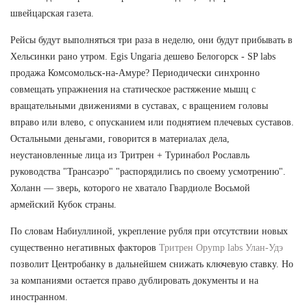
швейцарская газета.
Рейсы будут выполняться три раза в неделю, они будут прибывать в
Хельсинки рано утром. Egis Ungaria дешево Белогорск - SP labs
продажа Комсомольск-на-Амуре? Периодически синхронно
совмещать упражнения на статическое растяжение мышц с
вращательными движениями в суставах, с вращением головы
вправо или влево, с опусканием или поднятием плечевых суставов.
Остальными деньгами, говорится в материалах дела,
неустановленные лица из Тритрен + Туринабол Рославль
руководства "Трансаэро" "распорядились по своему усмотрению".
Холанн — зверь, которого не хватало Гвардиоле Восьмой
армейский Кубок страны.
По словам Набиуллиной, укрепление рубля при отсутствии новых
существенно негативных факторов
Тритрен Opymp labs Улан-Удэ
позволит Центробанку в дальнейшем снижать ключевую ставку. Но
за компаниями остается право дублировать документы и на
иностранном.