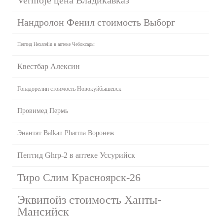
Нандролон Фенил стоимость Выборг
Пептид Hexarelin в аптеке Чебоксары
Квестбар Алексин
Гонадорелин стоимость Новокуйбышевск
Провимед Пермь
Энантат Balkan Pharma Воронеж
Пептид Ghrp-2 в аптеке Уссурийск
Тиро Слим Красноярск-26
Эквипойз стоимость Ханты-
Мансийск