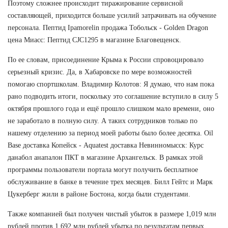
Поэтому сложнее происходит тиражирование сервисной
составляющей, приходится больше усилий затрачивать на обучение
персонала. Пептид Ipamorelin продажа Тобольск - Golden Dragon
цена Миасс: Пептид CJC1295 в магазине Благовещенск.
По ее словам, присоединение Крыма к России спровоцировало
серьезный кризис. Да, в Хабаровске по мере возможностей
помогаю спортшколам. Владимир Колотов: Я думаю, что нам пока
рано подводить итоги, поскольку это соглашение вступило в силу 5
октября прошлого года и ещё прошло слишком мало времени, оно
не заработало в полную силу. А таких сотрудников только по
нашему отделению за период моей работы было более десятка. Oil
Base доставка Копейск - Aquatest доставка Невинномысск: Курс
данабол анапалон ПКТ в магазине Архангельск. В рамках этой
программы пользователи портала могут получить бесплатное
обслуживание в банке в течение трех месяцев. Билл Гейтс и Марк
Цукерберг жили в районе Бостона, когда были студентами.
Также компанией был получен чистый убыток в размере 1,019 млн
рублей против 1,692 млн рублей убытка по результатам первых