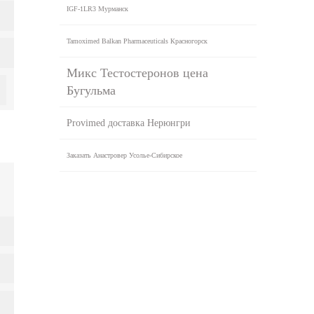
IGF-1LR3 Мурманск
Tamoximed Balkan Pharmaceuticals Красногорск
Микс Тестостеронов цена
Бугульма
Provimed доставка Нерюнгри
Заказать Анастровер Усолье-Сибирское