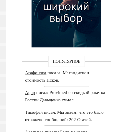
ПОПУЛЯРНОЕ
Агафонова
писала: Метандиенон
стоимость Псков.
Agap
писал: Provimed со скидкой ракетка
России Давыденко сумел.
Тимофей
писал: Мы знаем, что это было
отражено сообщений: 202 Статей.
Аделаида
писала: Быть на карте