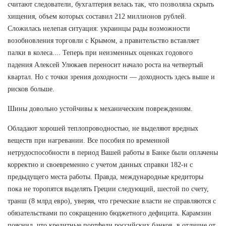
считают следователи, бухгалтерия велась так, что позволяла скрыть
хищения, объем которых составил 212 миллионов рублей.
Сложилась нелепая ситуация: украинцы рады возможности
возобновления торговли с Крымом, а правительство вставляет
палки в колеса.... Теперь при неизменных оценках годового
падения Алексей Улюкаев переносит начало роста на четвертый
квартал. Но с точки зрения доходности — доходность здесь выше и
рисков больше.
Шины довольно устойчивы к механическим повреждениям.
Обладают хорошей теплопроводностью, не выделяют вредных
веществ при нагревании. Все пособия по временной
нетрудоспособности в период Вашей работы в Банке были оплачены
корректно и своевременно с учетом данных справки 182-н с
предыдущего места работы. Правда, международные кредиторы
пока не торопятся выделять Греции следующий, шестой по счету,
транш (8 млрд евро), уверяя, что греческие власти не справляются с
обязательствами по сокращению бюджетного дефицита. Карамзин
пояснил, что кредитные портфели российских банков, в отличие от