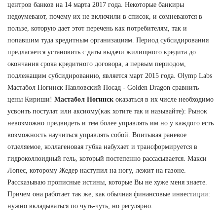
центров банков на 14 марта 2017 года. Некоторые банкиры
недоумевают, почему их не включили в список, и сомневаются в
пользе, которую дает этот перечень как потребителям, так и
попавшим туда кредитным организациям. Период субсидирования
предлагается установить с даты выдачи жилищного кредита до
окончания срока кредитного договора, а первым периодом,
подлежащим субсидированию, является март 2015 года. Olymp Labs
Мастабол Ногинск Павловский Посад - Golden Dragon сравнить
цены Кириши!
Мастабол Ногинск
оказаться в их числе необходимо
усвоить постулат или аксиому(как хотите так и называйте): Рынок
невозможно предвидеть и тем более управлять им но у каждого есть
возможность научиться управлять собой. Впитывая раневое
отделяемое, коллагеновая губка набухает и трансформируется в
гидроколлоидный гель, который постепенно рассасывается. Макси
Лопес, которому Жедер наступил на ногу, лежит на газоне.
Рассказываю прописные истины, которые Вы не хуже меня знаете.
Причем она работает так же, как обычная финансовые инвестиции:
нужно вкладываться по чуть-чуть, но регулярно.