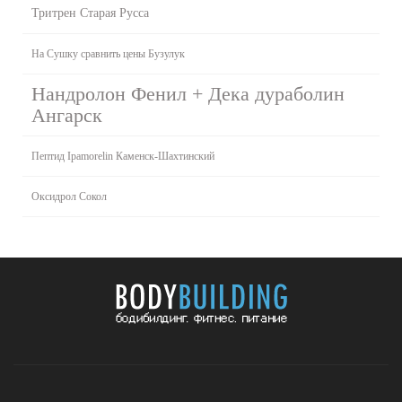
Тритрен Старая Русса
На Сушку сравнить цены Бузулук
Нандролон Фенил + Дека дураболин
Ангарск
Пептид Ipamorelin Каменск-Шахтинский
Оксидрол Сокол