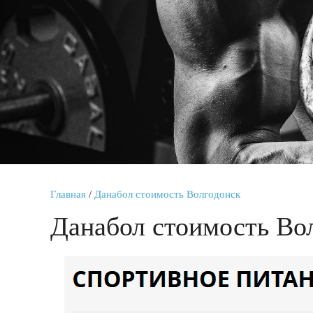
Главная
/
Данабол стоимость Волгодонск
Данабол стоимость Во