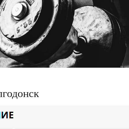
лгодонск