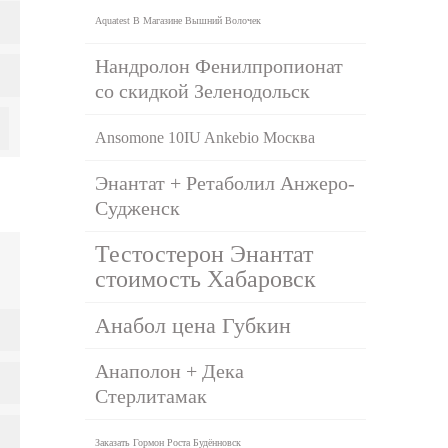
Aquatest В Магазине Вышний Волочек
Нандролон Фенилпропионат
со скидкой Зеленодольск
Ansomone 10IU Ankebio Москва
Энантат + Ретаболил Анжеро-
Судженск
Тестостерон Энантат
стоимость Хабаровск
Анабол цена Губкин
Анаполон + Дека
Стерлитамак
Заказать Гормон Роста Будённовск