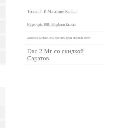
Тестенол В Магазине Канаш
Hygetropin 10IU Biopharm Кызыл
Данабола Метан Соло сравнить цены Нижний Тагил
Dac 2 Мг со скидкой
Саратов