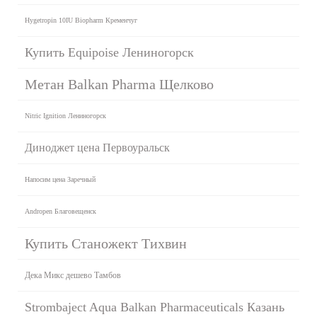
Hygetropin 10IU Biopharm Кременчуг
Купить Equipoise Лениногорск
Метан Balkan Pharma Щелково
Nitric Ignition Лениногорск
Диноджет цена Первоуральск
Напосим цена Заречный
Andropen Благовещенск
Купить Станожект Тихвин
Дека Микс дешево Тамбов
Strombaject Aqua Balkan Pharmaceuticals Казань