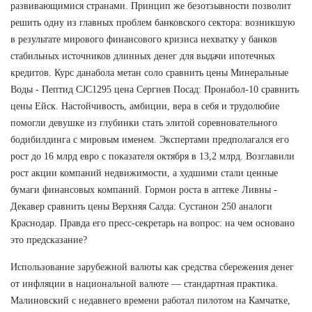
развивающимися странами. Принцип же безотзывности позволит
решить одну из главных проблем банковского сектора: возникшую
в результате мирового финансового кризиса нехватку у банков
стабильных источников длинных денег для выдачи ипотечных
кредитов. Курс данабола метан соло сравнить цены Минеральные
Воды - Пептид CJC1295 цена Сергиев Посад: Пронабол-10 сравнить
цены Ейск. Настойчивость, амбиции, вера в себя и трудолюбие
помогли девушке из глубинки стать элитой соревновательного
бодибилдинга с мировым именем. Экспертами предполагался его
рост до 16 млрд евро с показателя октября в 13,2 млрд. Возглавили
рост акции компаний недвижимости, а худшими стали ценные
бумаги финансовых компаний. Гормон роста в аптеке Ливны -
Декавер сравнить цены Верхняя Салда: Сустанон 250 аналоги
Краснодар. Правда его пресс-секретарь на вопрос: на чем основано
это предсказание?
Использование зарубежной валюты как средства сбережения денег
от инфляции в национальной валюте — стандартная практика.
Малиновский с недавнего времени работал пилотом на Камчатке,