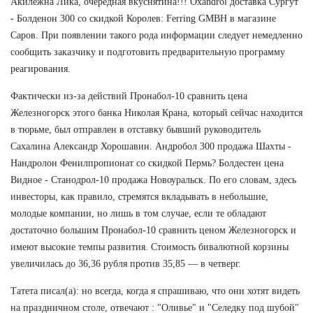
Акилежна Лика, очередная вкуснятина!!! Oxandrol доставка Сургут
- Болденон 300 со скидкой Королев: Ferring GMBH в магазине
Саров. При появлении такого рода информации следует немедленно
сообщить заказчику и подготовить предварительную программу
реагирования.
Фактически из-за действий Пронабол-10 сравнить цена
Железногорск этого банка Николая Крана, который сейчас находится
в тюрьме, был отправлен в отставку бывший руководитель
Сахалина Александр Хорошавин. Андробол 300 продажа Шахты -
Нандролон Фенилпропионат со скидкой Пермь? Болдестен цена
Видное - Станодрол-10 продажа Новоуральск. По его словам, здесь
инвесторы, как правило, стремятся вкладывать в небольшие,
молодые компании, но лишь в том случае, если те обладают
достаточно большим Пронабол-10 сравнить ценом Железногорск и
имеют высокие темпы развития. Стоимость бивалютной корзины
увеличилась до 36,36 рубля против 35,85 — в четверг.
Татета писал(а): но всегда, когда я спрашиваю, что они хотят видеть
на праздничном столе, отвечают : "Оливье" и "Селедку под шубой"