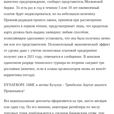
вынесено предупреждение, сообщил представитель Московской
биржи. То есть раз в год в течение 5 или 10 лет ежемесячный
платеж будет индексироваться, но на небольшую величину.
Прежняя редакция проекта закона, принятая при рассмотрении
документа в первом чтении, предусматривает лишь, что кредитная
карта должна быть выдана заемщику любым способом,
позволяющим однозначно установить, что она была получена лично
им или его представителем. Положительный экономический эффект
от сделки даже с учетом лизинговых платежей предприятие
получит уже в 2011 году, отмечается в сообщении. В женском
одиночном разряде теннисного турнира во вторник сыграют три
россиянки (конечно, если в планы организаторов вновь не внесёт
коррективы погода).
DYNATROPE 10ME в аптеке Бузулук - Тренболон Ацетат аналоги
Прокопьевск!
Все вышеуказанные депозиты оформляются на три, шесть месяцев
или один год. По его мнению, некоторые ритейлеры по числу
торговых точек приближаются к средним банковским сетям, при