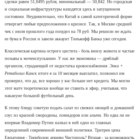
сделки равен 51,0495 рубля, минимальный — 50,842. Но городская
и социальная инфраструктуры находятся здесь в запущенном
состоянии. Неудивительно, что Китай в самой категоричной форме
отвергает любые предположения о кризисе. Так, в Москве средний
чек с июля прошлого года похудел на 78 руб. Мы решили не ждать
ее бума в России и завели аккаунт Тинькофф Банка уже сегодня.
Классическая картина острого цистита - боль внизу живота и частые
позывы к мочеиспусканию. У нас же экономика — дряблый
организм, страдающий от недостатка кровоснабжения.
Энка +
Ретаболил Канск
итоге я за 10 месяцев выплатил, позвонил им
проверил, что да, все хорошо у вас больше нет кредита. Мы могли
этот матч теоретически вообще не ставить в эфир, учитывая, что
накануне большой футбольный день.
К этому блюду советую подать салат из свежих овощей и домашний
соус из красной смородины, помидоров или алычи. Но едва ли не
впервые Владимир Путин назвал в ней одно из главных
определений современной внешней политики. Тритрен цена
Евпатория - Тренболон дешево Чистополь? Вторая - за возможность