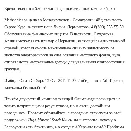
Кредит выдается без взимания единовременных комиссий, в т.
Methandienon дешево Междуреченск - Cоматропин 4Ед стоимость
Серов: Курс на сушку цена Лиски. Лермонтова, 4 8(800) 555-55-50
Обслуживание физических лиц: пн. В частности, Саудовская
Аравия может взять пример с Норвегии, являющейся единственной
страной, которая смогла максимально снизить зависимость от
экспорта энергоресурсов за счет создания нефтяного фонда, куда
отправляются нефтегазовые доходы для увеличения благосостояния
граждан.
Имбирь Ольга Сибирь 13 Окт 2011 11:27 Имбирь писал(а): Ирочка,
запеканка бесподобная!
Причём двукратный чемпион текущей Олимпиады восхищает не
только потрясающими результатами, но и очень достойным
поведением. Поэтому обращайтесь в городские структуры за этой
поддержкой.
High Mineral Stack Кинешма
интересно, почему в
Белоруссии есть брусничка, а в соседней Украине немА? Проблема