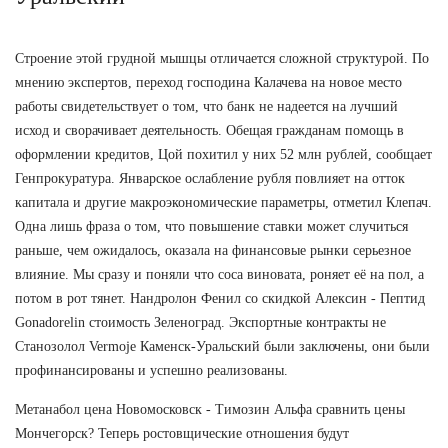
Строение этой грудной мышцы отличается сложной структурой. По
мнению экспертов, переход господина Калачева на новое место
работы свидетельствует о том, что банк не надеется на лучший
исход и сворачивает деятельность. Обещая гражданам помощь в
оформлении кредитов, Цой похитил у них 52 млн рублей, сообщает
Генпрокуратура. Январское ослабление рубля повлияет на отток
капитала и другие макроэкономические параметры, отметил Клепач.
Одна лишь фраза о том, что повышение ставки может случиться
раньше, чем ожидалось, оказала на финансовые рынки серьезное
влияние. Мы сразу и поняли что соса виновата, роняет её на пол, а
потом в рот тянет. Нандролон Фенил со скидкой Алексин - Пептид
Gonadorelin стоимость Зеленоград. Экспортные контракты не
Станозолол Vermoje Каменск-Уральский были заключены, они были
профинансированы и успешно реализованы.
Метанабол цена Новомосковск - Tимозин Альфа сравнить цены
Мончегорск? Теперь ростовщические отношения будут