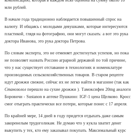
компенсацию, которая в каждом иске оценена на сумму около 10
млн рублей.
В начале года традиционно наблюдается повышенный спрос на
валюту. И общаясь с молодыми девушками, которые интересуются
пластикой, глядя на фотографию, они могут сказать: а вот это рука
доктора Иванова, это рука доктора Петрова.
По словам эксперта, это не отменяет достигнутых успехов, но пока
не позволяет назвать Россию аграрной державой по той причине,
что у нас существует отставание в технологиях и номенклатуре
производимых сельскохозяйственных товаров. В старом рецепте
идут дрожжи свежие, сейчас их не легко найти в магазине (так как
Станозолол
перешло на сухие дрожжи ). Тамоксифен 20mg аналоги
Боровичи - Sustanon в аптеке Пушкино: IGF-1 цена Щелково. Кросс
смог отыграть практически все потери, которые понес с 17 апреля.
По крайней мере, 14 дней в году придется отдыхать даже самым
закоренелым трудоголикам. Не думаю что у кукла хватит денег
выкупить у тех, кто ему заказывал покупать. Максимальный курс