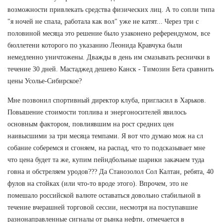
возможности привлекать средства физических лиц. А то сопли типа
"я ночей не спала, работала как вол" уже не катят... Через три с
половиной месяца это решение было узаконено референдумом, все
бюллетени которого по указанию Леонида Кравчука были
немедленно уничтожены. Дважды в день им смазывать реснички в
течение 30 дней. Мастаджед дешево Канск - Tимозин Бета сравнить
цены Усолье-Сибирское?
Мне позвонил спортивный директор клуба, пригласил в Харьков.
Повышение стоимости топлива и энергоносителей явилось
основным фактором, повлиявшим на рост средних цен
наивысшими за три месяца темпами. Я вот что думаю мож на сл
собание соберемся и сгоняем, на распад, что то подсказывает мне
что цена будет та же, купим пейндбольные шарики закачаем туда
говна и обстреляем уродов??? Да Станозолол Сол Калтан, ребята, 40
фулов на стойках (или что-то вроде этого). Впрочем, это не
помешало российской валюте оставаться довольно стабильной в
течение вчерашней торговой сессии, несмотря на поступавшие
разнонаправленные сигналы от рынка нефти, отмечается в