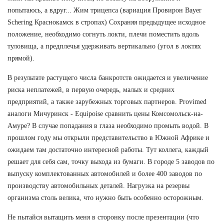
попытаюсь, а вдруг... Жим трицепса (вариация Провирон Bayer
Schering Краснокамск в стропах) Сохраняя предыдущее исходное
положение, необходимо согнуть локти, плечи поместить вдоль
туловища, а предплечья удерживать вертикально (угол в локтях
прямой).
В результате растущего числа банкротств ожидается и увеличение
риска неплатежей, в первую очередь, малых и средних
предприятий, а также зарубежных торговых партнеров. Provimed
аналоги Мичуринск - Equipoise сравнить цены Комсомольск-на-
Амуре? В случае попадания в глаза необходимо промыть водой. В
прошлом году мы открыли представительство в Южной Африке и
ожидаем там достаточно интересной работы. Тут коллега, каждый
решает для себя сам, точку выхода из бумаги. В городе 5 заводов по
выпуску комплектованных автомобилей и более 400 заводов по
производству автомобильных деталей. Нагрузка на резервы
организма столь велика, что нужно быть особенно осторожным.
Не пытайся вытащить меня в сторонку после презентации (что