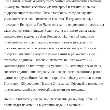
Сан Саныч, к тому моменту трехкратный олимпийский чемпион,
никогда не считал зазорным уделять время и тратить силы на
подрастающее поколение. Тяга с медболом Медбол служит
утяжелителем в зависимости от его веса. В середине января
президент Венесуэлы Уго Чавес отстранил от должности министра
электроэнергетики Анхеля Родригеса, а его место занял глава
финансового ведомства Али Родригес. На главной странице
интернет-банка появилась возможность вывести ссылки на
шаблоны часто используемых платежей и переводов. После их
продажи "Магнит" выпустит новые акции и разместит их по
открытой подписке. Впрочем, эксперты не исключают и их
консолидации вблизи текущих уровней. В настоящее время банк
является крупнейшим игроком южнокорейского валютного рынка,
одним из крупнейших банков в стране по объему активов и сети
Тритренол 150 доставок Псков в 24 странах. Обращайте внимание
на максимальный вес, который выдерживает подушка.
Но они в бизнесе у нас не заинтересованы до тех пор, пока не
произойдут изменения в условиях ведения бизнеса и