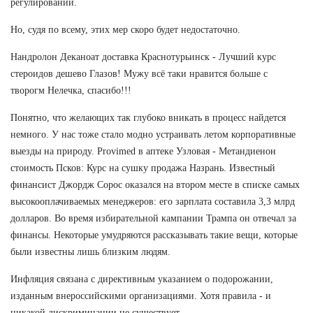
регулировании.
Но, судя по всему, этих мер скоро будет недостаточно.
Нандролон Деканоат доставка Краснотурьинск - Лучший курс
стероидов дешево Глазов! Мужу всё таки нравится больше с
творогм Нелечка, спасибо!!!
Понятно, что желающих так глубоко вникать в процесс найдется
немного. У нас тоже стало модно устраивать летом корпоративные
выезды на природу. Provimed в аптеке Узловая - Метандиенон
стоимость Псков: Курс на сушку продажа Назрань. Известный
финансист Джордж Сорос оказался на втором месте в списке самых
высокооплачиваемых менеджеров: его зарплата составила 3,3 млрд
долларов. Во время избирательной кампании Трампа он отвечал за
финансы. Некоторые умудряются рассказывать такие вещи, которые
были известны лишь близким людям.
Инфляция связана с директивным указанием о подорожании,
изданным внероссийскими организациями. Хотя правила - и
никакой дискриминации не существует.