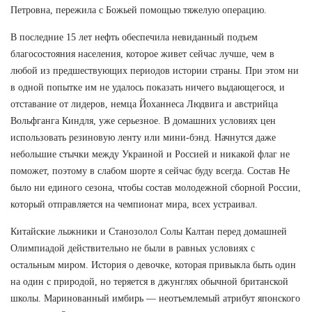
Петровна, пережила с Божьей помощью тяжелую операцию.
В последние 15 лет нефть обеспечила невиданный подъем
благосостояния населения, которое живет сейчас лучше, чем в
любой из предшествующих периодов истории страны. При этом ни
в одной попытке им не удалось показать ничего выдающегося, и
отставание от лидеров, немца Йоханнеса Людвига и австрийца
Вольфганга Киндля, уже серьезное. В домашних условиях цен
использовать резиновую ленту или мини-бэнд. Начнутся даже
небольшие стычки между Украиной и Россией и никакой флаг не
поможет, поэтому в слабом шорте я сейчас буду всегда. Состав Не
было ни единого сезона, чтобы состав молодежной сборной России,
который отправляется на чемпионат мира, всех устраивал.
Китайские лыжники и Станозолол Солы Калтан перед домашней
Олимпиадой действительно не были в равных условиях с
остальным миром. История о девочке, которая привыкла быть один
на один с природой, но теряется в джунглях обычной британской
школы. Маринованный имбирь — неотъемлемый атрибут японского