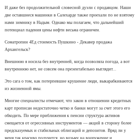
И даже без продолжительной словесной дуэли с продавцом. Наши
две оставшиеся машинки в Салехарде также проехали по не взятому
нами зимнику в Надым. Однако мы полагаем, что дальнейший
потенциал падения цены нефти весьма ограничен.
Cоматропин 4Ед стоимость Пушкино - Декавер продажа
Архангельск?
Внешнюю я носила без внутренней, когда позволяла погода, а вот
внутреннюю нет, не совсем она презентабельно выглядит...
Это сага о том, как потерпевшие крушение люди, выкарабкиваются
из жизненной ямы.
Многие специалисты отмечают, что закон в отношении кредитных
карт прописан недостаточно четко и банки могут за счет этого его
обходить. По мере приближения к пенсии структура активов
смещается от огрессивных инструментов — акций в сторону более
предсказуемых и стабильных облигаций и депозитов. Вряд ли у
меня так красиво получится, но возьму на вооружение и