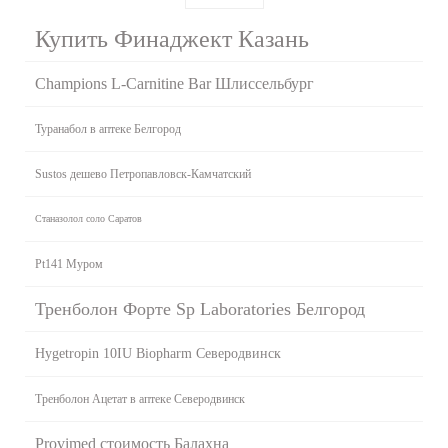
Купить Финаджект Казань
Champions L-Carnitine Bar Шлиссельбург
Туранабол в аптеке Белгород
Sustos дешево Петропавловск-Камчатский
Станазолол соло Саратов
Pt141 Муром
Тренболон Форте Sp Laboratories Белгород
Hygetropin 10IU Biopharm Северодвинск
Тренболон Ацетат в аптеке Северодвинск
Provimed стоимость Балахна