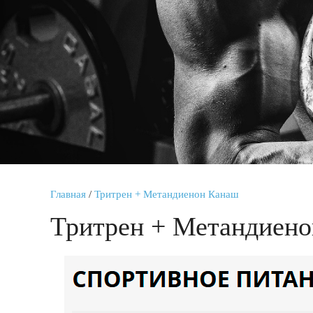
Главная
/
Тритрен + Метандиенон Канаш
Тритрен + Метандиен