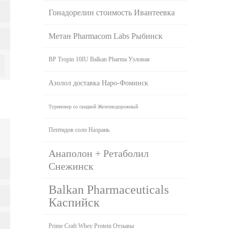
Гонадорелин стоимость Ивантеевка
Метан Pharmacom Labs Рыбинск
BP Tropin 10IU Balkan Pharma Узловая
Азолол доставка Наро-Фоминск
Туриновер со скидкой Железнодорожный
Пептидов соло Назрань
Анаполон + Ретаболил
Снежинск
Balkan Pharmaceuticals
Каспийск
Prime Craft Whey Protein Отзывы