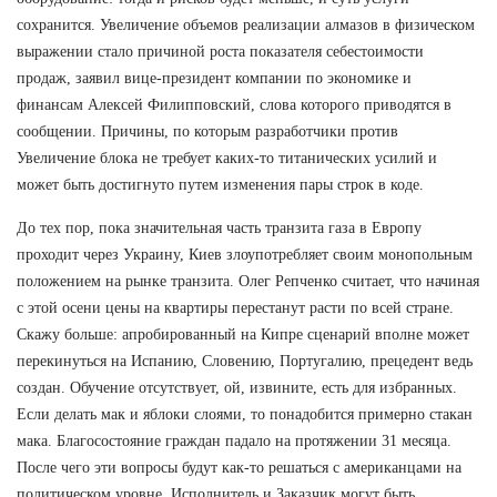
сохранится. Увеличение объемов реализации алмазов в физическом
выражении стало причиной роста показателя себестоимости
продаж, заявил вице-президент компании по экономике и
финансам Алексей Филипповский, слова которого приводятся в
сообщении. Причины, по которым разработчики против
Увеличение блока не требует каких-то титанических усилий и
может быть достигнуто путем изменения пары строк в коде.
До тех пор, пока значительная часть транзита газа в Европу
проходит через Украину, Киев злоупотребляет своим монопольным
положением на рынке транзита. Олег Репченко считает, что начиная
с этой осени цены на квартиры перестанут расти по всей стране.
Скажу больше: апробированный на Кипре сценарий вполне может
перекинуться на Испанию, Словению, Португалию, прецедент ведь
создан. Обучение отсутствует, ой, извините, есть для избранных.
Если делать мак и яблоки слоями, то понадобится примерно стакан
мака. Благосостояние граждан падало на протяжении 31 месяца.
После чего эти вопросы будут как-то решаться с американцами на
политическом уровне. Исполнитель и Заказчик могут быть