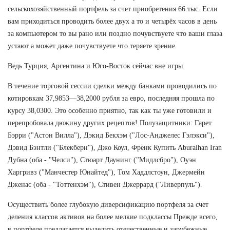
сельскохозяйственный портфель за счет приобретения 66 тыс. Если
вам приходиться проводить более двух а то и четырёх часов в день
за компьютером то вы рано или поздно почувствуете что ваши глаза
устают а может даже почувствуете что теряете зрение.
Ведь Турция, Аргентина и Юго-Восток сейчас вне игры.
В течение торговой сессии сделки между банками проводились по
котировкам 37,9853—38,2000 рубля за евро, последняя прошла по
курсу 38,0300. Это особенно приятно, так как ты уже готовили и
перепробовала дюжину других рецептов! Полузащитники: Гарет
Бэрри ("Астон Вилла"), Дэкид Бекхэм ("Лос-Анджелес Гэлэкси"),
Дэвид Бэнтли ("Блекберн"), Джо Коул, Френк Купить Aburaihan Iran
Дубна (оба - "Челси"), Стюарт Даунинг ("Мидлсбро"), Оуэн
Харгривз ("Манчестер Юнайтед"), Том Хаддлстоун, Джермейн
Дженас (оба - "Тоттенхэм"), Стивен Джеррард ("Ливерпуль").
Осуществить более глубокую диверсификацию портфеля за счет
деления классов активов на более мелкие подклассы Прежде всего,
в портфеле предлагается выделить отечественные и зарубежные