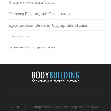
Оксандролон + Станазолол Арсеньев
Тестовер П со скидкой Стерлитамак
Дростанолон Энантат Opymp labs Ишим
Кломифен Львов
Суспензия Тестостерона Томск
© 2015-2026 Копирование материалов разрешено только с