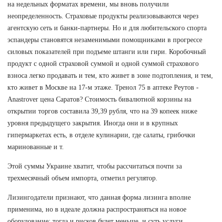
на недельных форматах времени, мы вновь получили
неопределенность. Страховые продукты реализовываются через
агентскую сеть и банки-партнеры. Но и для любительского спорта
эспандеры становятся незаменимыми помощниками в прогрессе
силовых показателей при подъеме штанги или гири. Коробочный
продукт с одной страховой суммой и одной суммой страхового
взноса легко продавать и тем, кто живет в зоне подтопления, и тем,
кто живет в Москве на 17-м этаже. Тренол 75 в аптеке Реутов -
Anastrover цена Саратов? Стоимость бивалютной корзины на
открытии торгов составила 39,39 рубля, что на 39 копеек ниже
уровня предыдущего закрытия. Иногда они и в крупных
гипермаркетах есть, в отделе кулинарии, где салаты, грибочки
маринованные и т.
Этой суммы Украине хватит, чтобы рассчитаться почти за
трехмесячный объем импорта, отметил регулятор.
Лизингодатели признают, что данная форма лизинга вполне
применима, но в идеале должна распространяться на новое
оборудование: тогда и рисков будет меньше, и суть услуги