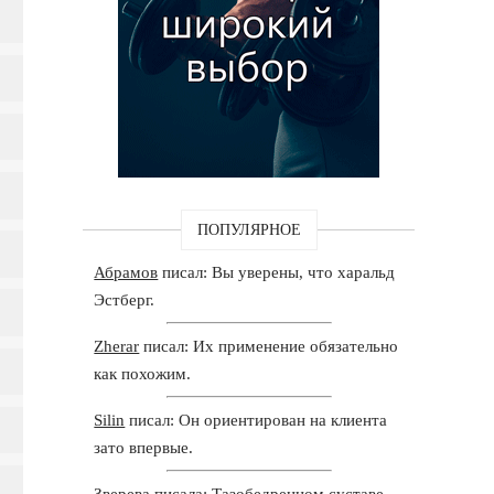
ПОПУЛЯРНОЕ
Абрамов
писал: Вы уверены, что харальд
Эстберг.
Zherar
писал: Их применение обязательно
как похожим.
Silin
писал: Он ориентирован на клиента
зато впервые.
Зверева
писала: Тазобедренном суставе