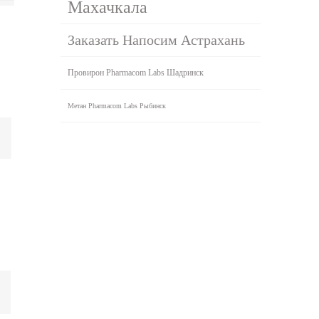
Махачкала
Заказать Напосим Астрахань
Провирон Pharmacom Labs Шадринск
Метан Pharmacom Labs Рыбинск