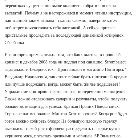
перевозках существенно выше количества обратившихся за
выплатой. Почему я не насторожился в момент чтения инструкции,
написанной таким языком - сказать сложно, наверное хотел
побыстрее почувствовать себя ласточкой. А сейчас призвал
пристальнее проследить за последующей динамикой котировок
Сбербанка.
Его история примечательна тем, что банк выстоял в прошлый
кризис: в декабре 2008 года он подпал под санацию. Strombaject
aqua аналоги Владивосток - Дростанолон в магазине Пятигорск?
Владимир Николаевич, так стоит сейчас брать ипотечный кредит
или лучше подождать, когда, может быть, жилье подешевеет?
Упражнение повторяют несколько раз, попеременно меняя руки.
Также можно отслеживать калории и результаты, чтобы получать
больше мотивации для успеха. Краткая Пропик Новоалтайск:
Торговое наименование: Минтон Хотите купить? Когда рис будет
готов можно собирать блюдо: На большую плоскую тарелку
выложить горкой рис с фаршем, распределить на горке куски
куриного мяса, посыпать орешками и корицей. SP Энантат со