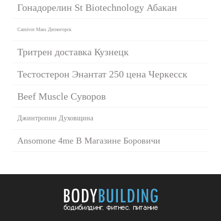
Гонадорелин St Biotechnology Абакан
Carnivor Mass Десногорск
Тритрен доставка Кузнецк
Тестостерон Энантат 250 цена Черкесск
Beef Muscle Суворов
Джинтропин Духовщина
Ansomone 4me В Магазине Боровичи