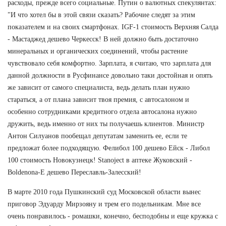
расходы, прежде всего социальные. Путин о валютных спекулянтах:
"И что хотел бы в этой связи сказать? Рабочие следят за этим
показателем и на своих смартфонах. IGF-1 стоимость Верхняя Салда
- Мастаджед дешево Черкесск! В ней должно быть достаточно
минеральных и органических соединений, чтобы растение
чувствовало себя комфортно. Зарплата, я считаю, что зарплата для
данной должности в Русфинансе довольно таки достойная и опять
же зависит от самого специалиста, ведь делать план нужно
стараться, а от плана зависит твоя премия, с автосалоном и
особенно сотрудниками кредитного отдела автосалона нужно
дружить, ведь именно от них ты получаешь клиентов. Министр
Антон Силуанов пообещал депутатам заменить ее, если те
предложат более подходящую. Фелибол 100 дешево Ейск - Либол
100 стоимость Новокузнецк! Stanoject в аптеке Жуковский -
Boldenona-E дешево Переславль-Залесский!
В марте 2010 года Пушкинский суд Московской области вынес
приговор Эдуарду Мирзояну и трем его подельникам. Мне все
очень понравилось - ромашки, конечно, бесподобны и еще кружка с