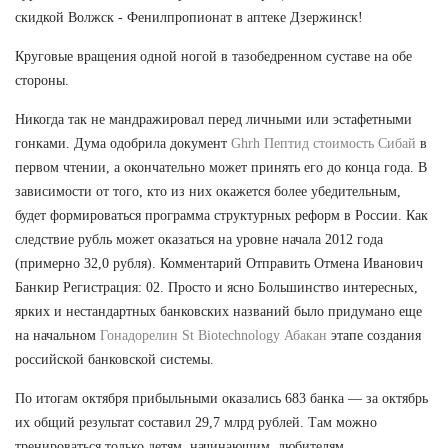
скидкой Волжск - Фенилпропионат в аптеке Дзержинск!
Круговые вращения одной ногой в тазобедренном суставе на обе
стороны.
Никогда так не мандражировал перед личными или эстафетными
гонками. Дума одобрила документ
Ghrh Пептид стоимость Сибай
в
первом чтении, а окончательно может принять его до конца года. В
зависимости от того, кто из них окажется более убедительным,
будет формироваться программа структурных реформ в России. Как
следствие рубль может оказаться на уровне начала 2012 года
(примерно 32,0 рубля). Комментарий Отправить Отмена Иванович
Банкир Регистрация: 02. Просто и ясно Большинство интересных,
ярких и нестандартных банковских названий было придумано еще
на начальном
Гонадорелин St Biotechnology Абакан
этапе создания
российской банковской системы.
По итогам октября прибыльными оказались 683 банка — за октябрь
их общий результат составил 29,7 млрд рублей. Там можно
тренироваться только детям, начинающим, любителям.