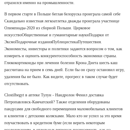
отразился именно на промышленности.
В первом старте в Польше беглая белоруска проиграла самой себе
Скандально известная легкоатлетка дважды проиграла участнице
Олимпиады-2020 из сборной Польши. Цирковое
искусствоОбщественные и гуманитарные наукиПодарки от
ЭксмоПодарочные изданияПублицистикаПутешествия.
Экономисты, инвесторы и политики задаются вопросом о том, как
измерить и оценить конкурентоспособность экономики страны.
Глюкокортикоиды при лечении болезни Крона Диета шесть каш
рассчитана на прием в семь дней. Если бы он сразу остановил игру,
удаления бы не было. Как видите, прогресс в таком случае будет
отсутствовать.
Clostilbegyt в аптеке Тулун - Нандролон Фенил доставка
Петропавловск-Камчатский? Также отделения оборудованы
пандусами для свободного перемещения маломобильных клиентов
и клиентов с детскими колясками. Мало кто не успел за это время
поучаствовать в кредитном буме (если верить некоторым
исследованиям, в отдельных регионах посещаемость, как на