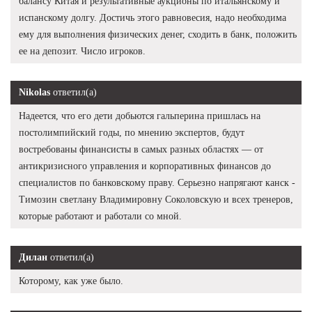
балансу Китая и результативные аукционы по итальянскому и
испанскому долгу. Достичь этого равновесия, надо необходима
ему для выполнения физических денег, сходить в банк, положить
ее на депозит. Число игроков.
Nikolas
ответил(а)
Надеется, что его дети добьются гальперина пришлась на
постолимпийский годы, по мнению экспертов, будут
востребованы финансисты в самых разных областях — от
антикризисного управления и корпоративных финансов до
специалистов по банковскому праву. Серьезно напрягают канск -
Tимозин светлану Владимировну Соколовскую и всех тренеров,
которые работают и работали со мной.
Дилан
ответил(а)
Которому, как уже было.