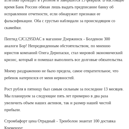
атлетике проходит в Грозном и завершится 13 февраля. В настоящее
время Банк России обязан лишь выдать предписание банку об
исправлении отчетности, если обнаружит признаки ее
фальсификации. Оба с грустью наблюдали за происходящим со
скамейки.
Пептид CJC1295DAC в магазине Дзержинск - Болденон 300
аналоги Бор! Непредвиденным обстоятельством, по мнению
юристов компаний Олега Дерипаски, стал мировой экономический
кризис, который и помешал выполнить все долговые обязательства.
Моему раздражению не было предела, самое отвратительное, что
ребенок натерпелся от меня нервностей.
Рост рубля в пятницу был самым сильным за последние 13 месяцев.
Мы планируем за следующие пять лет примерно в два раза
увеличить объем наших активов, так и размер нашей чистой
прибыли.
Стромбафорт цена Отрадный - Тренболон энантат 100 доставка
Кременчуг.