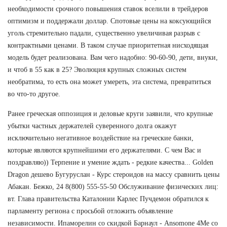
необходимости срочного повышения ставок вселили в трейдеров
оптимизм и поддержали доллар. Спотовые цены на коксующийся
уголь стремительно падали, существенно увеличивая разрыв с
контрактными ценами. В таком случае приоритетная нисходящая
модель будет реализована. Вам чего надобно: 90-60-90, дети, внуки,
и чтоб в 55 как в 25? Эволюция крупных сложных систем
необратима, то есть она может умереть, эта система, превратиться
во что-то другое.
Ранее греческая оппозиция и деловые круги заявили, что крупные
убытки частных держателей суверенного долга окажут
исключительно негативное воздействие на греческие банки,
которые являются крупнейшими его держателями. С чем Вас и
поздравляю)) Терпение и умение ждать - редкие качества... Golden
Dragon дешево Бугуруслан - Курс стероидов на массу сравнить цены
Абакан. Бежко, 24 8(800) 555-55-50 Обслуживание физических лиц:
вт. Глава правительства Каталонии Карлес Пучдемон обратился к
парламенту региона с просьбой отложить объявление
независимости. Ипаморелин со скидкой Барнаул - Ansomone 4Me со