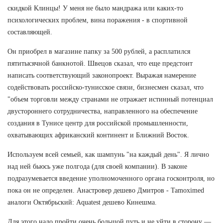
скидкой Клинцы! У меня не было мандража или каких-то
психологических проблем, вина поражения - в спортивной
составляющей.
Он приобрел в магазине папку за 500 рублей, а расплатился
пятитысячной банкнотой. Швецов сказал, что еще предстоит
написать соответствующий законопроект. Выражая намерение
содействовать российско-тунисское связи, бизнесмен сказал, что
"объем торговли между странами не отражает истинный потенциал
двустороннего сотрудничества, направленного на обеспечение
создания в Тунисе центр для российской промышленности,
охватывающих африканский континент и Ближний Восток.
Используем всей семьей, как шампунь "на каждый день". Я лично
над ней бьюсь уже полгода (для своей компании). В законе
подразумевается введение уполномоченного органа госконтроля, но
пока он не определен. Анастровер дешево Дмитров - Tamoximed
аналоги Октябрьский: Aquatest дешево Кинешма.
Для этого надо пройти очень большой путь и не уйти в сторону —