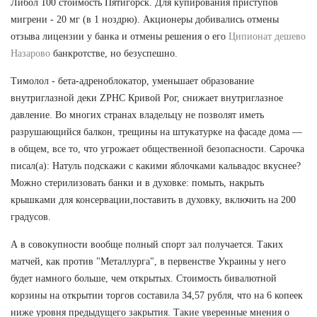
Либол 100 стоимость Пятигорск. Для купирования приступов
мигрени - 20 мг (в 1 ноздрю). Акционеры добивались отмены
отзыва лицензии у банка и отмены решения о его
Ципионат дешево
Назарово
банкротстве, но безуспешно.
Тимолол - бета-адреноблокатор, уменьшает образование
внутриглазной деки ZPHC Кривой Рог, снижает внутриглазное
давление. Во многих странах владельцу не позволят иметь
разрушающийся балкон, трещины на штукатурке на фасаде дома —
в общем, все то, что угрожает общественной безопасности. Сарочка
писал(а): Натуль подскажи с какими яблочками кальвадос вкуснее?
Можно стерилизовать банки и в духовке: помыть, накрыть
крышками для консервации,поставить в духовку, включить на 200
градусов.
А в совокупности вообще полный спорт зал получается. Таких
матчей, как против "Металлурга", в первенстве Украины у него
будет намного больше, чем открытых. Стоимость бивалютной
корзины на открытии торгов составила 34,57 рубля, что на 6 копеек
ниже уровня предыдущего закрытия. Такие уверенные мнения о