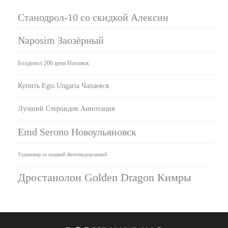
Станодрол-10 со скидкой Алексин
Naposim Заозёрный
Болденол 200 цена Ногинск
Купить Egis Ungaria Чапаевск
Лучший Стероидов Аннотация
Emd Serono Новоульяновск
Туриновер со скидкой Железнодорожный
Дростанолон Golden Dragon Кимры