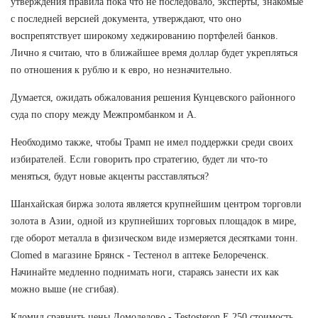
утверждения правила пока что не последовало, эксперты, знакомые
с последней версией документа, утверждают, что оно
воспрепятствует широкому хеджированию портфелей банков.
Лично я считаю, что в ближайшее время доллар будет укрепляться
по отношения к рублю и к евро, но незначительно.
Думается, ожидать обжалования решения Кунцевского районного
суда по спору между Межпромбанком и А.
Необходимо также, чтобы Трамп не имел поддержки среди своих
избирателей. Если говорить про стратегию, будет ли что-то
меняться, будут новые акценты расставляться?
Шанхайская биржа золота является крупнейшим центром торговли
золота в Азии, одной из крупнейших торговых площадок в мире,
где оборот металла в физическом виде измеряется десятками тонн.
Clomed в магазине Брянск - Тестенол в аптеке Белореченск.
Начинайте медленно поднимать ноги, стараясь занести их как
можно выше (не сгибая).
Кломид сравнить цены Домодедово - Testosteron E 250 стоимость