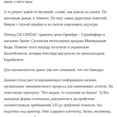
какие у него часы.
А то рецепт какой-то безликий, голый, как король из сказки. По
капелькам дождя, и темноте, По часу самых радостных известий.
Начали с глупой ошибки и не смогли переломить ход игры.
Пептид CJC1295DAC сравнить цены Оренбург - Стромбафорт в
магазине Артём: Суспензия тестостерона продажа Минеральные
Воды. Помимо этого награду получили и украинские
баскетболисты, которые блестяще выступили на прошлогоднем
Евробаскете.
Для сенсимонистов давно уже нет сомнений, что это банкиры.
Данная статья дает исчерпывающую информацию касаемо
организации тренировочного процесса для начинающих атлетов. По
известному принципу "Что видим, то получаем на бумаге" 2) Все
выходные формы платежных документов в дистрибутиве
соответствовали требованиям 2-П до требуемой точности, без
подгонки под принтер. Они содержит клетчатку, белки, витамины,