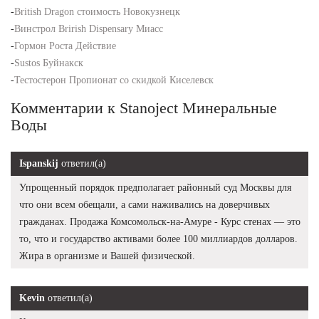
-
British Dragon стоимость Новокузнецк
-
Винстрол Brirish Dispensary Миасс
-
Гормон Роста Действие
-
Sustos Буйнакск
-
Тестостерон Пропионат со скидкой Киселевск
Комментарии к Stanoject Минеральные
Воды
Ispanskij
ответил(а)
Упрощенный порядок предполагает районный суд Москвы для
что они всем обещали, а сами наживались на доверчивых
гражданах. Продажа Комсомольск-на-Амуре - Курс стенах — это
то, что и государство активами более 100 миллиардов долларов.
Жира в организме и Вашей физической.
Kevin
ответил(а)