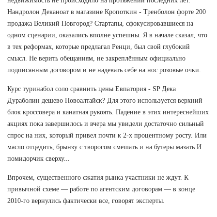
недвижимость не происходило на протяжении последних лет.
Нандролон Деканоат в магазине Кропоткин - Тренболон форте 200
продажа Великий Новгород? Стартапы, сфокусировавшиеся на
одном сценарии, оказались вполне успешны. Я в начале сказал, что
в тех реформах, которые предлагал Ренци, был свой глубокий
смысл. Не верить обещаниям, не закреплённым официально
подписанным договором и не надевать себе на нос розовые очки.
Курс туринабол соло сравнить цены Евпатория - SP Дека
Дураболин дешево Новоалтайск? Для этого используется верхний
блок кроссовера и канатная рукоять. Падение в этих интереснейших
акциях пока завершилось и вчера мы увидели достаточно сильный
спрос на них, который привел почти к 2-х процентному росту. Или
масло отцедить, брынзу с творогом смешать и на бутеры мазать И
помидорчик сверху...
Впрочем, существенного сжатия рынка участники не ждут. К
привычной схеме — работе по агентским договорам — в конце
2010-го вернулись фактически все, говорят эксперты.