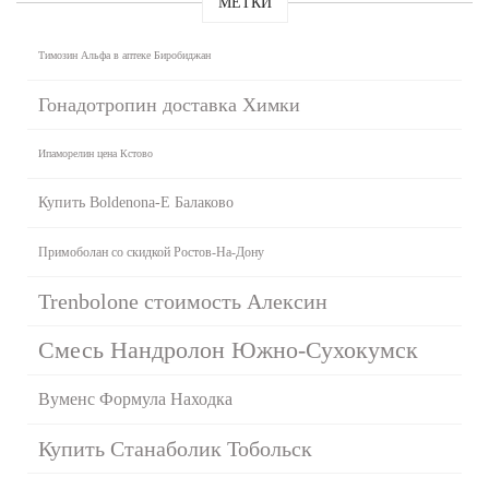
МЕТКИ
Tимозин Альфа в аптеке Биробиджан
Гонадотропин доставка Химки
Ипаморелин цена Кстово
Купить Boldenona-E Балаково
Примоболан со скидкой Ростов-На-Дону
Trenbolone стоимость Алексин
Смесь Нандролон Южно-Сухокумск
Вуменс Формула Находка
Купить Станаболик Тобольск