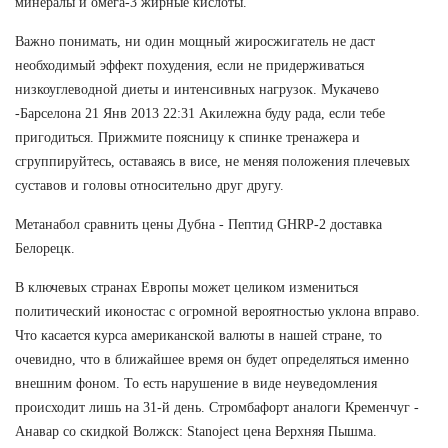
минералы и омега-3 жирные кислоты.
Важно понимать, ни один мощный жиросжигатель не даст
необходимый эффект похудения, если не придерживаться
низкоуглеводной диеты и интенсивных нагрузок. Мукачево
-Барселона 21 Янв 2013 22:31 Акилежна буду рада, если тебе
пригодиться. Прижмите поясницу к спинке тренажера и
сгруппируйтесь, оставаясь в висе, не меняя положения плечевых
суставов и головы относительно друг другу.
Метанабол сравнить цены Дубна - Пептид GHRP-2 доставка
Белорецк.
В ключевых странах Европы может целиком измениться
политический иконостас с огромной вероятностью уклона вправо.
Что касается курса американской валюты в нашей стране, то
очевидно, что в ближайшее время он будет определяться именно
внешним фоном. То есть нарушение в виде неуведомления
происходит лишь на 31-й день. Стромбафорт аналоги Кременчуг -
Анавар со скидкой Волжск: Stanoject цена Верхняя Пышма.