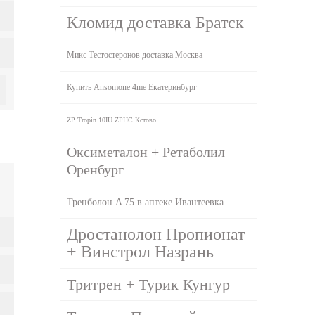
Кломид доставка Братск
Микс Тестостеронов доставка Москва
Купить Ansomone 4me Екатеринбург
ZP Tropin 10IU ZPHC Кстово
Оксиметалон + Ретаболил
Оренбург
Тренболон A 75 в аптеке Ивантеевка
Дростанолон Пропионат
+ Винстрол Назрань
Тритрен + Турик Кунгур