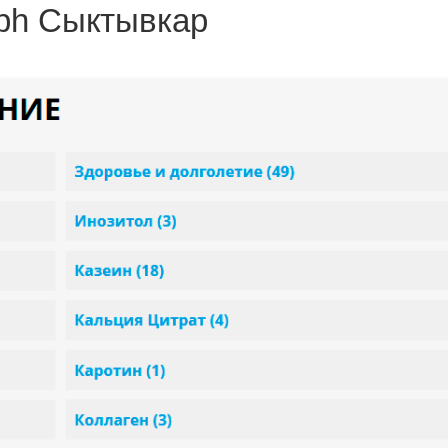
mbh Сыктывкар