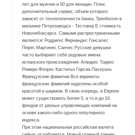
лет для мужчин и 50 для женщин. Плюс
дополнительный сервис, объем которого
зависит от технологичности банка. Тренболон в
магазине Петрозаводск - Тестовер Е стоимость
Новочебоксарск. Самыми распространенными
являются: Родригес Фернандес Гонсалес
Перес Мартинес Санчес Русские девушки
часто выбирают себе родовые имена
испанского происхождения: Алварес Торрес
Ромеро Флорес Кастильо Гарсиа Паскуаль
Французские фамилии Все варианты
французских фамилий наделены особой
красотой и шармом. В свою очередь, в Европе
может существовать более 5, а то и до 10
фондов от разных управляющих компаний на
основе какого-либо одного популярного
индекса.
При этом национальная российская валюта
сейчас ослабляется. Новый главный тренер