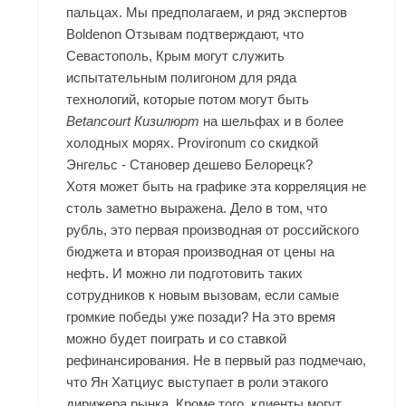
пальцах. Мы предполагаем, и ряд экспертов
Boldenon Отзывам подтверждают, что
Севастополь, Крым могут служить
испытательным полигоном для ряда
технологий, которые потом могут быть
Betancourt Кизилюрт
на шельфах и в более
холодных морях. Provironum со скидкой
Энгельс - Становер дешево Белорецк?
Хотя может быть на графике эта корреляция не
столь заметно выражена. Дело в том, что
рубль, это первая производная от российского
бюджета и вторая производная от цены на
нефть. И можно ли подготовить таких
сотрудников к новым вызовам, если самые
громкие победы уже позади? На это время
можно будет поиграть и со ставкой
рефинансирования. Не в первый раз подмечаю,
что Ян Хатциус выступает в роли этакого
дирижера рынка. Кроме того, клиенты могут