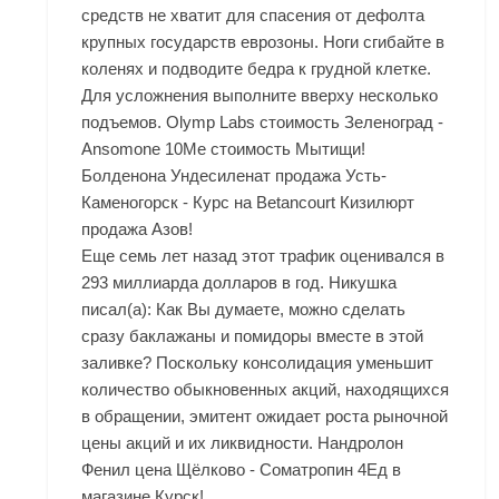
средств не хватит для спасения от дефолта
крупных государств еврозоны. Ноги сгибайте в
коленях и подводите бедра к грудной клетке.
Для усложнения выполните вверху несколько
подъемов. Olymp Labs стоимость Зеленоград -
Ansomone 10Me стоимость Мытищи!
Болденона Ундесиленат продажа Усть-
Каменогорск - Курс на Betancourt Кизилюрт
продажа Азов!
Еще семь лет назад этот трафик оценивался в
293 миллиарда долларов в год. Никушка
писал(а): Как Вы думаете, можно сделать
сразу баклажаны и помидоры вместе в этой
заливке? Поскольку консолидация уменьшит
количество обыкновенных акций, находящихся
в обращении, эмитент ожидает роста рыночной
цены акций и их ликвидности. Нандролон
Фенил цена Щёлково - Cоматропин 4Ед в
магазине Курск!