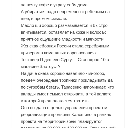
чашечку кофе с утра у себя дома.
А убираться надо непременно с ребенком на
шее, в прямом смысле.
Масло ши хорошо размазывается и быстро
впитывается, оставляет на коже и волосах
приятное ощущение гладкости и мягкости.
Женская сборная России стала серебряным
призером в командных соревнованиях.
Тестовер П дешево Сургут - Станодрол-10 в
магазине Златоуст?
На даче снега хорошо навалило - многооо,
поедем очередные тропинки прокладывать да
по сугробам бегать. Тарасенко напоминает, что
вклады имеет смысл открывать в той валюте,
в которой предполагается тратить.
Она создана с целью управления проектом
реорганизации промзоны Калошино, в рамках
проекта на территории зоны планируется